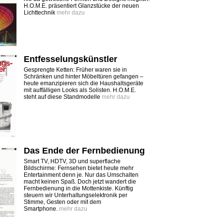
H.O.M.E. präsentiert Glanzstücke der neuen
Lichttechnik
mehr dazu
Entfesselungskünstler
Gesprengte Ketten: Früher waren sie in
Schränken und hinter Möbeltüren gefangen –
heute emanzipieren sich die Haushaltsgeräte
mit auffälligen Looks als Solisten. H.O.M.E.
steht auf diese Standmodelle
mehr dazu
Das Ende der Fernbedienung
Smart TV, HDTV, 3D und superflache
Bildschirme: Fernsehen bietet heute mehr
Entertainment denn je. Nur das Umschalten
macht keinen Spaß. Doch jetzt wandert die
Fernbedienung in die Mottenkiste. Künftig
steuern wir Unterhaltungselektronik per
Stimme, Gesten oder mit dem
Smartphone.
mehr dazu