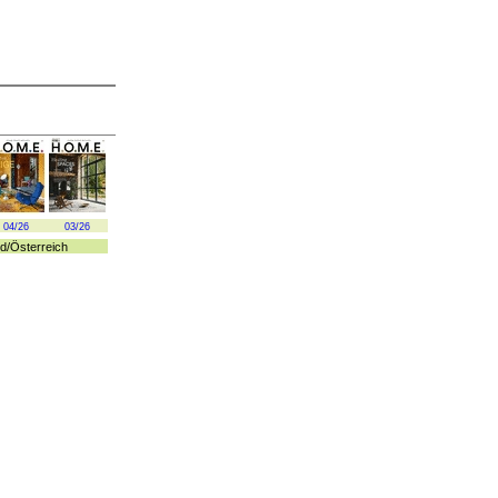
04/26
03/26
d
/
Österreich