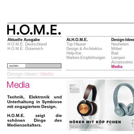
Aktuelle Ausgabe
At.H.O.M.E.
Design-Idee
H.O.M.E. Deutschland
Top Häuser
Neuheiten
H.O.M.E. Österreich
Design & Architektur
Möbel
Help-line
Bad
Marken-Empfehlungen
Lampen
Accessoires
suchen
Media
Design-Ideen
/
Media
Technik, Elektronik und
Unterhaltung in Symbiose
mit engagiertem Design.
H.O.M.E. zeigt die
schönen Dinge des
Medienzeitalters.