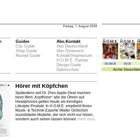
Freitag, 7. August 2026
n
Guides
Abo.Kontakt
City Guide
Abo Deutschland
Shop Guide
Abo Österreich
Rezept Guide
Kontakt/Impressum
H.O.M.E. Partner
06-08/26
05/26
Design-Guide
Datenschutz
Archiv
Deuschlan
Hörer mit Köpfchen
Spätestens seit Dr. Dres Apple-Deal machen
beim Wort „Kopfhörer“ alle die Ohren auf.
Headphones gelten heute als trendiges
Lifestyle-Produkt. In H.O.M.E. empfiehlt Ihnen
Musik- & Technik-Experte Walter Gröbchen
soundstarke Modelle, die sich nicht nur hören,
sondern auch sehen lassen können
mehr dazu