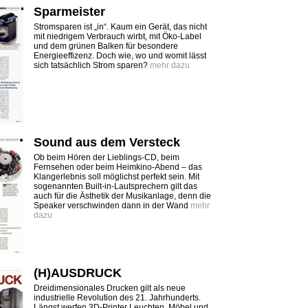
Sparmeister
Stromsparen ist „in“. Kaum ein Gerät, das nicht
mit niedrigem Verbrauch wirbt, mit Öko-Label
und dem grünen Balken für besondere
Energieeffizenz. Doch wie, wo und womit lässt
sich tatsächlich Strom sparen?
mehr dazu
Sound aus dem Versteck
Ob beim Hören der Lieblings-CD, beim
Fernsehen oder beim Heimkino-Abend – das
Klangerlebnis soll möglichst perfekt sein. Mit
sogenannten Built-in-Lautsprechern gilt das
auch für die Ästhetik der Musikanlage, denn die
Speaker verschwinden dann in der Wand
mehr
dazu
(H)AUSDRUCK
Dreidimensionales Drucken gilt als neue
industrielle Revolution des 21. Jahrhunderts.
Längst werfen 3D-Printer Leuchten, Möbel und