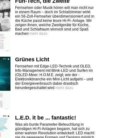
Fun-Tech, die Zweite
Fernsehen oder Musik hören will man nicht nur
in einem Raum – doch im Schlafzimmer wirkt
ein 56-Zoll-Fernseher überdimensioniert und in
die Küche passt keine teure Hi-Fi- Anlage. Wir
zeigen Ihnen, welche Zweitgeräte für Küche,
Bad und Schlafraum sinnvoll sind und Spaß
machen
mehr dazu
Grünes Licht
Fernsehen mit Edge-LED-Technik und OLED,
Info-Management mit Blink-LED und Surfen im
(O)LED-Meer: H.O.M.E. zeigt, wie der ­
Elektronikbranche ein Mini-Licht ­aufgeht – und
der Energieverbrauch dabei drastisch
heruntergeschaltet wird
mehr dazu
L.E.D. it be ... fantastic!
Was als bunte Parameter-Beleuchtung in
günstigen Hi-Fi-­Anlagen begann, hat sich zu
einer wahren Revolution entwickelt: LED macht
nie da ­gewesene Formen und Designs möglich.