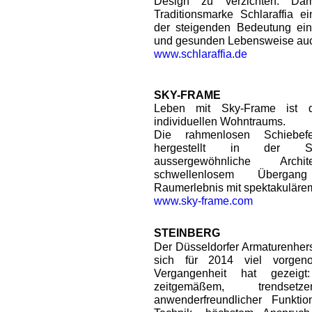
Design zu verzichten. Dam
Traditionsmarke Schlaraffia e
der steigenden Bedeutung ein
und gesunden Lebensweise auch
www.schlaraffia.de
SKY-FRAME
Leben mit Sky-Frame ist d
individuellen Wohntraums.
Die rahmenlosen Schiebefe
hergestellt in der Sc
aussergewöhnliche Arc
schwellenlosem Übergan
Raumerlebnis mit spektakulärem
www.sky-frame.com
STEINBERG
Der Düsseldorfer Armaturenhers
sich für 2014 viel vorge
Vergangenheit hat gezei
zeitgemäßem, trendset
anwenderfreundlicher Funktiona