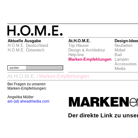
Aktuelle Ausgabe
At.H.O.M.E.
Design-Idee
H.O.M.E. Deutschland
Top Häuser
Neuheiten
H.O.M.E. Österreich
Design & Architektur
Möbel
Help-line
Bad
Marken-Empfehlungen
Lampen
Accessoires
suchen
Media
At.H.O.M.E.
/
Marken-Empfehlungen
Bei Fragen zu unseren
Marken-Empfehlungen:
Angelika Müller
am (at) aheadmedia.com
Der direkte Link zu uns