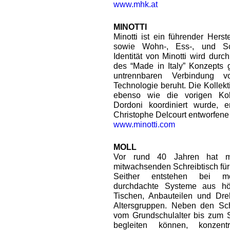
www.mhk.at
MINOTTI
Minotti ist ein führender Herst
sowie Wohn-, Ess-, und Sc
Identität von Minotti wird dur
des “Made in Italy” Konzepts 
untrennbaren Verbindung vo
Technologie beruht. Die Kollek
ebenso wie die vorigen Kol
Dordoni koordiniert wurde, 
Christophe Delcourt entworfene
www.minotti.com
MOLL
Vor rund 40 Jahren hat m
mitwachsenden Schreibtisch für
Seither entstehen bei mo
durchdachte Systeme aus höh
Tischen, Anbauteilen und Dreh
Altersgruppen. Neben den Sch
vom Grundschulalter bis zum 
begleiten können, konzent