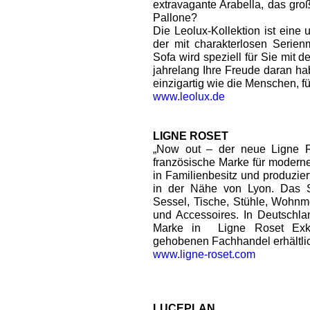
extravagante Arabella, das gro
Pallone?
Die Leolux-Kollektion ist eine u
der mit charakterlosen Serien
Sofa wird speziell für Sie mit d
jahrelang Ihre Freude daran h
einzigartig wie die Menschen, für
www.leolux.de
LIGNE ROSET
„Now out – der neue Ligne R
französische Marke für modernen
in Familienbesitz und produzier
in der Nähe von Lyon. Das S
Sessel, Tische, Stühle, Wohnm
und Accessoires. In Deutschlan
Marke in Ligne Roset Exkl
gehobenen Fachhandel erhältli
www.ligne-roset.com
LUCEPLAN