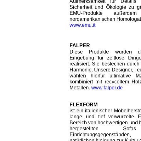
Aufmerksamkeit für Details
Sicherheit und Ökologie zu ge
EMU-Produkte außerdem
nordamerikanischen Homologati
www.emu.it
FALPER
Diese Produkte wurden de
Eingebung für zeitlose Ding
realisiert. Sie bestechen durc
Harmonie. Unsere Designer, Te
wählen hierfür ultimative Ma
kombiniert mit recyceltem Hol
Metallen.
www.falper.de
FLEXFORM
ist ein italienischer Möbelherste
lange und tief verwurzelte E
Bereich von hochwertigen und 
hergestellten So
Einrichtungsgegenständen,
natürlichen Neigung zur Kultur