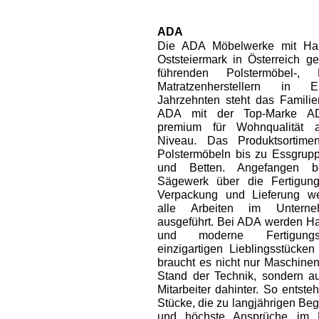
ADA
Die ADA Möbelwerke mit Hau
Oststeiermark in Österreich g
führenden Polstermöbel-,
Matratzenherstellern in 
Jahrzehnten steht das Famili
ADA mit der Top-Marke 
premium für Wohnqualität 
Niveau. Das Produktsortime
Polstermöbeln bis zu Essgrupp
und Betten. Angefangen b
Sägewerk über die Fertigun
Verpackung und Lieferung w
alle Arbeiten im Unterne
ausgeführt. Bei ADA werden H
und moderne Fertigungs
einzigartigen Lieblingsstücken
braucht es nicht nur Maschine
Stand der Technik, sondern au
Mitarbeiter dahinter. So entst
Stücke, die zu langjährigen Beg
und höchste Ansprüche im L