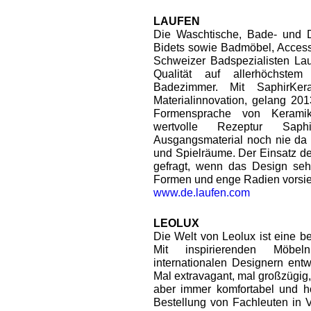
LAUFEN
Die Waschtische, Bade- und
Bidets sowie Badmöbel, Access
Schweizer Badspezialisten La
Qualität auf allerhöchste
Badezimmer. Mit SaphirKera
Materialinnovation, gelang 201
Formensprache von Keramik
wertvolle Rezeptur Sap
Ausgangsmaterial noch nie da
und Spielräume. Der Einsatz de
gefragt, wenn das Design sehr
Formen und enge Radien vorsie
www.de.laufen.com
LEOLUX
Die Welt von Leolux ist eine b
Mit inspirierenden Möbe
internationalen Designern ent
Mal extravagant, mal großzügig, m
aber immer komfortabel und ho
Bestellung von Fachleuten in Ve