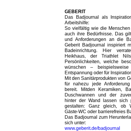
GEBERIT
Das Badjournal als Inspiratio
Arbeitshilfe:
So vielfältig wie die Menschen 
auch ihre Bedürfnisse. Das gi
und Anforderungen an die Ba
Geberit Badjournal inspiriert m
Badeinrichtung. Hier verra
Heikhaus, der Triathlet N
Persönlichkeiten, welche bes
wünschen – beispielsweis
Entspannung oder für Inspiratio
Mit den Sanitärprodukten von G
für nahezu jede Anforderun
bereit. Mitden Keramiken, 
Duschwannen und der zuverlä
hinter der Wand lassen sich 
gestalten: Ganz gleich, ob W
Gäste-WC oder barrierefreies B
Das Badjournal zum Herunterla
sich unter:
www.geberit.de/badjournal