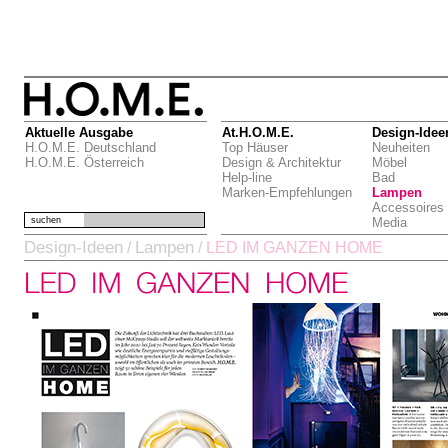
Aktuelle Ausgabe
At.H.O.M.E.
Design-Idee
H.O.M.E. Deutschland
Top Häuser
Neuheiten
H.O.M.E. Österreich
Design & Architektur
Möbel
Help-line
Bad
Marken-Empfehlungen
Lampen
Accessoires
suchen
Media
Design-Ideen
Lampen
/
/
LED IM GANZEN HOME