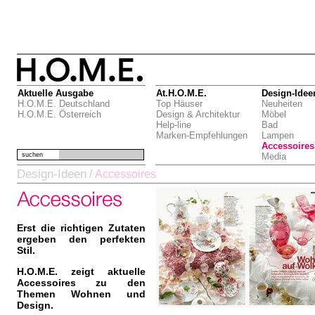
Aktuelle Ausgabe
At.H.O.M.E.
Design-Idee
H.O.M.E. Deutschland
Top Häuser
Neuheiten
H.O.M.E. Österreich
Design & Architektur
Möbel
Help-line
Bad
Marken-Empfehlungen
Lampen
Accessoires
suchen
Media
Design-Ideen
/
Accessoires
Erst die richtigen Zutaten
ergeben den perfekten
Stil.
H.O.M.E. zeigt aktuelle
Accessoires zu den
Themen Wohnen und
Design.