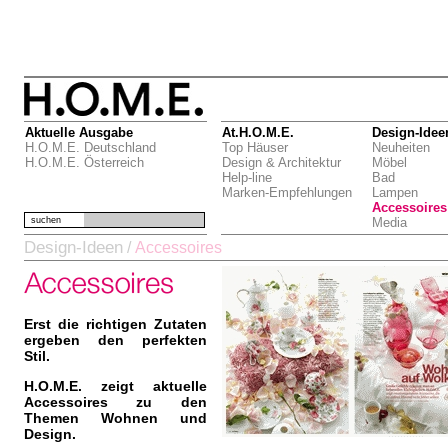
Aktuelle Ausgabe
At.H.O.M.E.
Design-Idee
H.O.M.E. Deutschland
Top Häuser
Neuheiten
H.O.M.E. Österreich
Design & Architektur
Möbel
Help-line
Bad
Marken-Empfehlungen
Lampen
Accessoires
suchen
Media
Design-Ideen
/
Accessoires
Erst die richtigen Zutaten
ergeben den perfekten
Stil.
H.O.M.E. zeigt aktuelle
Accessoires zu den
Themen Wohnen und
Design.