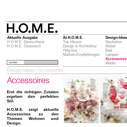
Aktuelle Ausgabe
At.H.O.M.E.
Design-Idee
H.O.M.E. Deutschland
Top Häuser
Neuheiten
H.O.M.E. Österreich
Design & Architektur
Möbel
Help-line
Bad
Marken-Empfehlungen
Lampen
Accessoires
suchen
Media
Design-Ideen
/
Accessoires
Erst die richtigen Zutaten
ergeben den perfekten
Stil.
H.O.M.E. zeigt aktuelle
Accessoires zu den
Themen Wohnen und
Design.