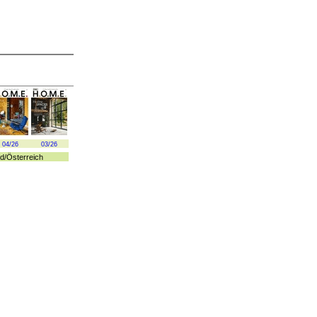
04/26
03/26
d
/
Österreich