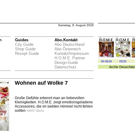
Samstag, 8. August 2026
n
Guides
Abo.Kontakt
City Guide
Abo Deutschland
Shop Guide
Abo Österreich
Rezept Guide
Kontakt/Impressum
H.O.M.E. Partner
06-08/26
05/26
Design-Guide
Datenschutz
Archiv
Deuschlan
Wohnen auf Wolke 7
Große Gefühle erkennt man an liebevollen
Kleinigkeiten. H.O.M.E. zeigt emotionsgeladene
Accessoires, die im siebten Himmel nicht fehlen
sollten
mehr dazu