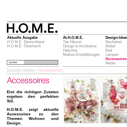
Aktuelle Ausgabe
At.H.O.M.E.
Design-Idee
H.O.M.E. Deutschland
Top Häuser
Neuheiten
H.O.M.E. Österreich
Design & Architektur
Möbel
Help-line
Bad
Marken-Empfehlungen
Lampen
Accessoires
suchen
Media
Design-Ideen
/
Accessoires
Erst die richtigen Zutaten
ergeben den perfekten
Stil.
H.O.M.E. zeigt aktuelle
Accessoires zu den
Themen Wohnen und
Design.