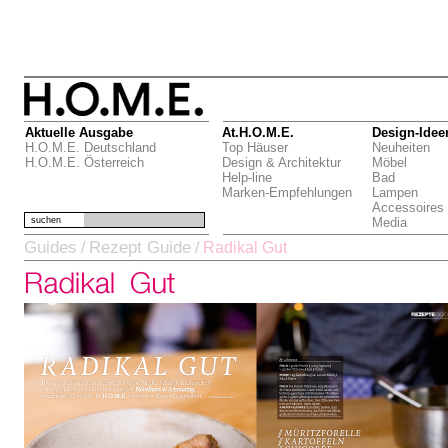
Aktuelle Ausgabe
At.H.O.M.E.
Design-Idee
H.O.M.E. Deutschland
Top Häuser
Neuheiten
H.O.M.E. Österreich
Design & Architektur
Möbel
Help-line
Bad
Marken-Empfehlungen
Lampen
Accessoires
suchen
Media
Guides
Rezept Guide
/
/
Radikal Gut