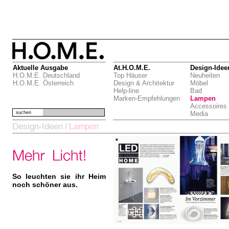
Aktuelle Ausgabe
At.H.O.M.E.
Design-Idee
H.O.M.E. Deutschland
Top Häuser
Neuheiten
H.O.M.E. Österreich
Design & Architektur
Möbel
Help-line
Bad
Marken-Empfehlungen
Lampen
Accessoires
suchen
Media
Design-Ideen
/
Lampen
So leuchten sie ihr Heim
noch schöner aus.