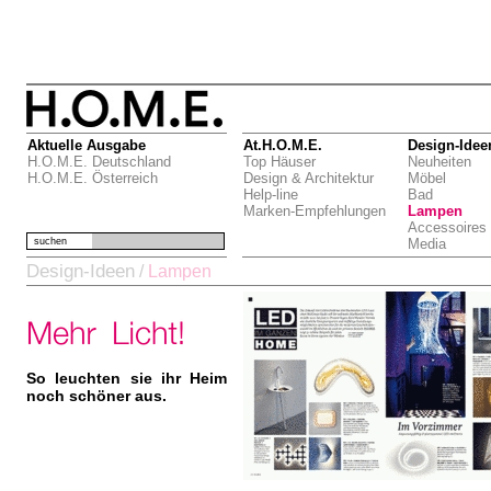
Aktuelle Ausgabe
At.H.O.M.E.
Design-Idee
H.O.M.E. Deutschland
Top Häuser
Neuheiten
H.O.M.E. Österreich
Design & Architektur
Möbel
Help-line
Bad
Marken-Empfehlungen
Lampen
Accessoires
suchen
Media
Design-Ideen
/
Lampen
So leuchten sie ihr Heim
noch schöner aus.