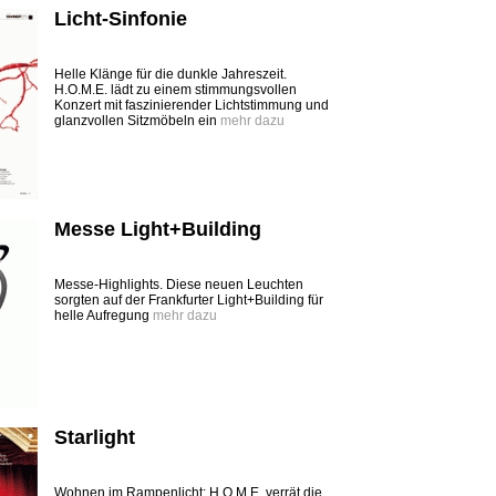
Licht-Sinfonie
Helle Klänge für die dunkle Jahreszeit.
H.O.M.E. lädt zu einem stimmungsvollen
Konzert mit faszinierender Lichtstimmung und
glanzvollen Sitzmöbeln ein
mehr dazu
Messe Light+Building
Messe-Highlights. Diese neuen Leuchten
sorgten auf der Frankfurter Light+Building für
helle Aufregung
mehr dazu
Starlight
Wohnen im Rampenlicht: H.O.M.E. verrät die