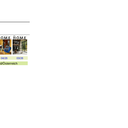
04/26
03/26
d
/
Österreich