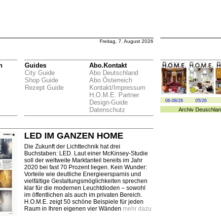
Freitag, 7. August 2026
n
Guides
Abo.Kontakt
City Guide
Abo Deutschland
Shop Guide
Abo Österreich
Rezept Guide
Kontakt/Impressum
H.O.M.E. Partner
06-08/26
05/26
Design-Guide
Datenschutz
Archiv
Deuschlan
LED IM GANZEN HOME
Die Zukunft der Lichttechnik hat drei
Buchstaben: LED. Laut einer McKinsey-Studie
soll der weltweite Marktanteil bereits im Jahr
2020 bei fast 70 Prozent liegen. Kein Wunder:
Vorteile wie deutliche Energieersparnis und
vielfältige Gestaltungsmöglichkeiten sprechen
klar für die modernen Leuchtdioden – sowohl
im öffentlichen als auch im privaten Bereich.
H.O.M.E. zeigt 50 schöne Beispiele für jeden
Raum in Ihren eigenen vier Wänden
mehr dazu