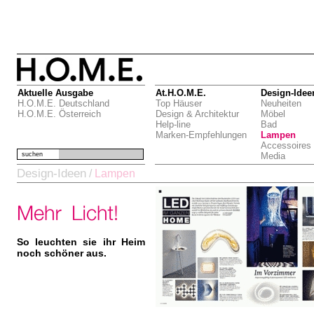
Aktuelle Ausgabe
At.H.O.M.E.
Design-Idee
H.O.M.E. Deutschland
Top Häuser
Neuheiten
H.O.M.E. Österreich
Design & Architektur
Möbel
Help-line
Bad
Marken-Empfehlungen
Lampen
Accessoires
suchen
Media
Design-Ideen
/
Lampen
So leuchten sie ihr Heim
noch schöner aus.