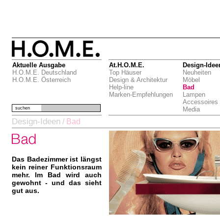
Aktuelle Ausgabe
At.H.O.M.E.
Design-Idee
H.O.M.E. Deutschland
Top Häuser
Neuheiten
H.O.M.E. Österreich
Design & Architektur
Möbel
Help-line
Bad
Marken-Empfehlungen
Lampen
Accessoires
suchen
Media
Design-Ideen
/
Bad
Das Badezimmer ist längst
kein reiner Funktionsraum
mehr. Im Bad wird auch
gewohnt - und das sieht
gut aus.