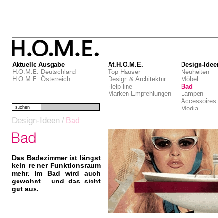
Aktuelle Ausgabe
At.H.O.M.E.
Design-Idee
H.O.M.E. Deutschland
Top Häuser
Neuheiten
H.O.M.E. Österreich
Design & Architektur
Möbel
Help-line
Bad
Marken-Empfehlungen
Lampen
Accessoires
suchen
Media
Design-Ideen
/
Bad
Das Badezimmer ist längst
kein reiner Funktionsraum
mehr. Im Bad wird auch
gewohnt - und das sieht
gut aus.