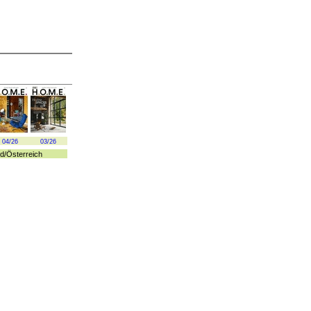
04/26
03/26
d
/
Österreich