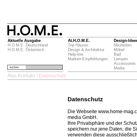
Aktuelle Ausgabe
At.H.O.M.E.
Design-Idee
H.O.M.E. Deutschland
Top Häuser
Neuheiten
H.O.M.E. Österreich
Design & Architektur
Möbel
Help-line
Bad
Marken-Empfehlungen
Lampen
Accessoires
suchen
Media
Abo.Kontakt
/
Datenschutz
Datenschutz
Die Webseite www.home-mag.com
media GmbH.
Ihre Privatsphäre und der Schutz
speichern nur jene Daten, die 
verwenden diese ausschließlich 