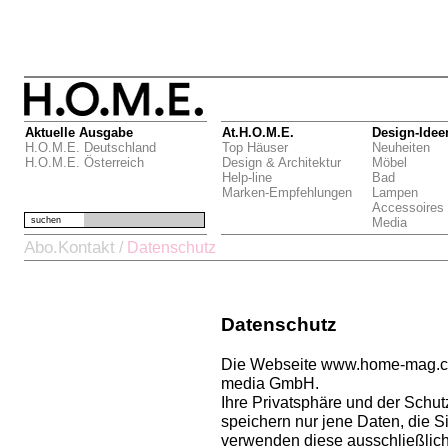
Aktuelle Ausgabe
At.H.O.M.E.
Design-Idee
H.O.M.E. Deutschland
Top Häuser
Neuheiten
H.O.M.E. Österreich
Design & Architektur
Möbel
Help-line
Bad
Marken-Empfehlungen
Lampen
Accessoires
suchen
Media
Abo.Kontakt
/
Datenschutz
Datenschutz
Die Webseite www.home-mag.com
media GmbH.
Ihre Privatsphäre und der Schutz
speichern nur jene Daten, die 
verwenden diese ausschließlich 