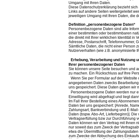
Umgang mit Ihren Daten.
Diese Datenschutzerklärung bezieht sic
Links auf andere Seiten weitergeleitet we
jeweiligen Umgang mit Ihren Daten, die de
Definition „personenbezogene Daten“
Personenbezogene Daten sind alle Inform
einer bestimmten oder bestimmbaren natür
die direkt mit Ihrer wirklichen Identität i
Adresse, Postanschrift, Telefonnummer, Ge
Sämtliche Daten, die nicht einer Person 
Nutzerverhalten (wie z.B. anonymisierte I
Erhebung, Verarbeitung und Nutzung un
Ihrer personenbezogener Daten
Sie können unsere Seite besuchen und ano
zu machen. Ein Rückschluss auf Ihre Perso
Wenn Sie per Formular auf der Website o
angegebenen Daten zwecks Bearbeitung de
uns gespeichert. Diese Daten geben wir ni
Personenbezogene Daten werden nur erhob
Einwilligung wird abgefragt und liegt dann
Im Fall Ihrer Bestellung eines Abonneme
Daten bei uns gespeichert: [Anrede, Name
Zahlungsart, Bankverbindung und E-Mail-
Daten (bspw. Abo-Art, Lieferbeginn)]. Die 
Vertragserfüllung bzw zur Durchführung v
Daten können wir den Vertrag mit Ihnen ni
nur soweit das zum Zweck der Vertragsab
etwa die Übermittlung der Zahlungsdaten 
zum Zwecke der Abbuchung des Einkaufsp