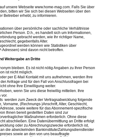
h auf unsere Webseite www.home-mag.com. Falls Sie über
rden, bitten wir Sie sich bei diesen Webseiten über den
r Betreiber erhebt, zu informieren.
ationen über persönliche oder sachliche Verhältnisse
lichen Person. D.h., es handelt sich um Informationen,
n Verbindung gebracht werden, wie Ihr richtiger Name,
schlecht, gegebenfalls Alter.
zugeordnet werden können wie Statistiken über
P-Adressen) sind davon nicht betroffen.
d Weitergabe an Dritte
nym bleiben. Es ist nicht nötig Angaben zu Ihrer Person
n ist nicht möglich.
der per E-Mail Kontakt mit uns aufnehmen, werden Ihre
r Anfrage und für den Fall von Anschlussfragen bei
cht ohne Ihre Einwilligung weiter.
en, wenn Sie uns diese freiwillig mitteilen. Ihre
 vor.
nts werden zum Zweck der Vertragsabwicklung folgende
, Vorname, (Rechnungs-)Anschrift, Alter, Geschlecht,
Adresse, sowie weitere für das Abonnement-spezifische
von Ihnen bereit gestellten Daten sind zur
orvertraglicher Maßnahmen erforderlich. Ohne diese
cht abschließen. Eine Datenübermittlung an Dritte erfolgt
wicklung oder zu Abrechnungszwecke erforderlich ist,
an die abwickelnden Bankinstitute/Zahlungsdienstleister
reises sowie an den von uns beauftragte