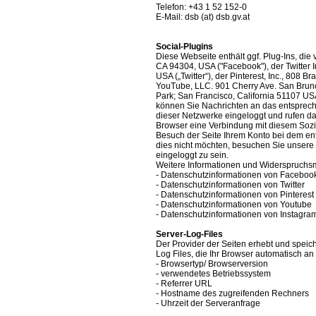
Telefon: +43 1 52 152-0
E-Mail: dsb (at) dsb.gv.at
Social-Plugins
Diese Webseite enthält ggf. Plug-Ins, die 
CA 94304, USA ("Facebook"), der Twitter I
USA („Twitter“), der Pinterest, Inc., 808 
YouTube, LLC. 901 Cherry Ave. San Brun
Park; San Francisco, California 51107 USA
können Sie Nachrichten an das entsprech
dieser Netzwerke eingeloggt und rufen dan
Browser eine Verbindung mit diesem Soz
Besuch der Seite Ihrem Konto bei dem e
dies nicht möchten, besuchen Sie unsere
eingeloggt zu sein.
Weitere Informationen und Widerspruchsm
- Datenschutzinformationen von Faceboo
- Datenschutzinformationen von Twitter
- Datenschutzinformationen von Pinterest
- Datenschutzinformationen von Youtube
- Datenschutzinformationen von Instagra
Server-Log-Files
Der Provider der Seiten erhebt und speic
Log Files, die Ihr Browser automatisch an 
- Browsertyp/ Browserversion
- verwendetes Betriebssystem
- Referrer URL
- Hostname des zugreifenden Rechners
- Uhrzeit der Serveranfrage