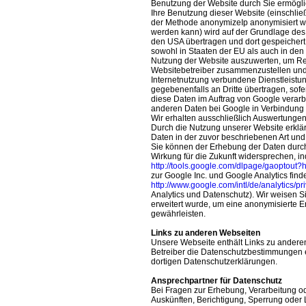
Benutzung der Website durch Sie ermögli
Ihre Benutzung dieser Website (einschließ
der Methode anonymizeIp anonymisiert wi
werden kann) wird auf der Grundlage des
den USA übertragen und dort gespeichert.
sowohl in Staaten der EU als auch in den
Nutzung der Website auszuwerten, um Repo
Websitebetreiber zusammenzustellen und
Internetnutzung verbundene Dienstleistu
gegebenenfalls an Dritte übertragen, sofer
diese Daten im Auftrag von Google verarbe
anderen Daten bei Google in Verbindung 
Wir erhalten ausschließlich Auswertung
Durch die Nutzung unserer Website erklär
Daten in der zuvor beschriebenen Art un
Sie können der Erhebung der Daten durch
Wirkung für die Zukunft widersprechen, i
http://tools.google.com/dlpage/gaoptout?
zur Google Inc. und Google Analytics find
http://www.google.com/intl/de/analytics/p
Analytics und Datenschutz). Wir weisen Si
erweitert wurde, um eine anonymisierte E
gewährleisten.
Links zu anderen Webseiten
Unsere Webseite enthält Links zu anderen
Betreiber die Datenschutzbestimmungen ein
dortigen Datenschutzerklärungen.
Ansprechpartner für Datenschutz
Bei Fragen zur Erhebung, Verarbeitung o
Auskünften, Berichtigung, Sperrung oder 