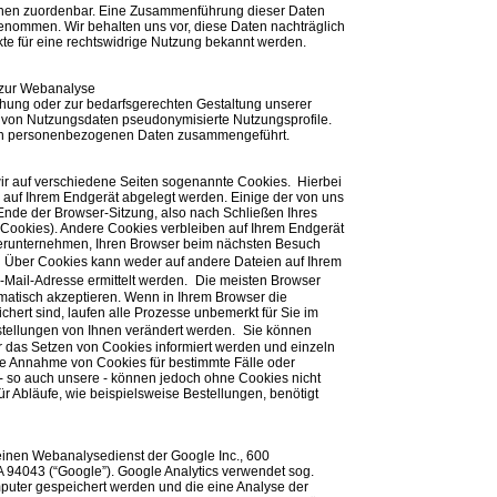
onen zuordenbar. Eine Zusammenführung dieser Daten
enommen. Wir behalten uns vor, diese Daten nachträglich
te für eine rechtswidrige Nutzung bekannt werden.
 zur Webanalyse
hung oder zur bedarfsgerechten Gestaltung unserer
 von Nutzungsdaten pseudonymisierte Nutzungsprofile.
hren personenbezogenen Daten zusammengeführt.
r auf verschiedene Seiten sogenannte Cookies. Hierbei
e auf Ihrem Endgerät abgelegt werden. Einige der von uns
de der Browser-Sitzung, also nach Schließen Ihres
-Cookies). Andere Cookies verbleiben auf Ihrem Endgerät
erunternehmen, Ihren Browser beim nächsten Besuch
 Über Cookies kann weder auf andere Dateien auf Ihrem
-Mail-Adresse ermittelt werden. Die meisten Browser
omatisch akzeptieren. Wenn in Ihrem Browser die
hert sind, laufen alle Prozesse unbemerkt für Sie im
nstellungen von Ihnen verändert werden. Sie können
er das Setzen von Cookies informiert werden und einzeln
e Annahme von Cookies für bestimmte Fälle oder
- so auch unsere - können jedoch ohne Cookies nicht
für Abläufe, wie beispielsweise Bestellungen, benötigt
einen Webanalysedienst der Google Inc., 600
 94043 (“Google”). Google Analytics verwendet sog.
mputer gespeichert werden und die eine Analyse der