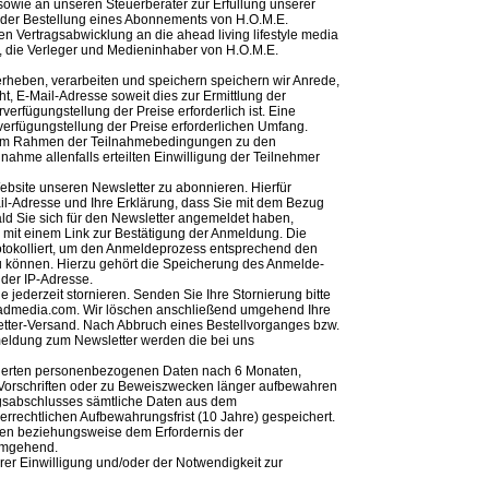
 sowie an unseren Steuerberater zur Erfüllung unserer
ll der Bestellung eines Abonnements von H.O.M.E.
en Vertragsabwicklung an die ahead living lifestyle media
 die Verleger und Medieninhaber von H.O.M.E.
rheben, verarbeiten und speichern speichern wir Anrede,
ht, E-Mail-Adresse soweit dies zur Ermittlung der
verfügungstellung der Preise erforderlich ist. Eine
rverfügungstellung der Preise erforderlichen Umfang.
 im Rahmen der Teilnahmebedingungen zu den
nahme allenfalls erteilten Einwilligung der Teilnehmer
ebsite unseren Newsletter zu abonnieren. Hierfür
il-Adresse und Ihre Erklärung, dass Sie mit dem Bezug
ld Sie sich für den Newsletter angemeldet haben,
 mit einem Link zur Bestätigung der Anmeldung. Die
okolliert, um den Anmeldeprozess entsprechend den
u können. Hierzu gehört die Speicherung des Anmelde-
 der IP-Adresse.
 jederzeit stornieren. Senden Sie Ihre Stornierung bitte
headmedia.com. Wir löschen anschließend umgehend Ihre
ter-Versand. Nach Abbruch eines Bestellvorganges bzw.
meldung zum Newsletter werden die bei uns
icherten personenbezogenen Daten nach 6 Monaten,
er Vorschriften oder zu Beweiszwecken länger aufbewahren
agsabschlusses sämtliche Daten aus dem
uerrechtlichen Aufbewahrungsfrist (10 Jahre) gespeichert.
sten beziehungsweise dem Erfordernis der
umgehend.
hrer Einwilligung und/oder der Notwendigkeit zur