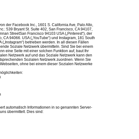
von der Facebook Inc., 1601 S. California Ave, Palo Alto,
nc.: 539 Bryant St. Suite 402, San Francisco, CA 94107,
Brannan StreetSan Francisco 94103 USA („Pinterest“), der
o, CA 94066. USA („YouTube“) und Instagram, 181 South
 („Instagram“) betrieben werden. In all diesen Fällen
ende Soziale Netzwerk übermitteln. Sind Sie bei einem
n eine Seite mit einer solchen Funktion auf, baut Ihr
ialen Netzwerk auf und das Soziale Netzwerk kann den
ntsprechenden Sozialen Netzwerk zuordnen. Wenn Sie
 Webseiten, ohne bei einem dieser Sozialen Netzwerke
öglichkeiten:
k
m
hert automatisch Informationen in so genannten Server-
uns übermittelt. Dies sind: