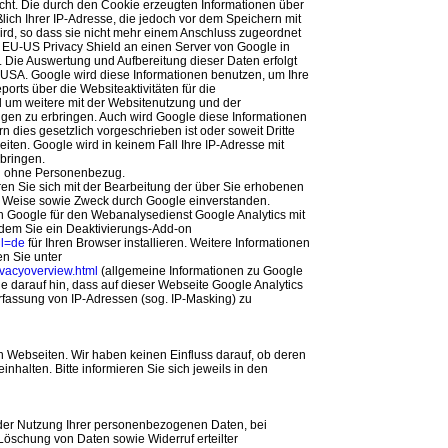
cht. Die durch den Cookie erzeugten Informationen über
lich Ihrer IP-Adresse, die jedoch vor dem Speichern mit
rd, so dass sie nicht mehr einem Anschluss zugeordnet
 EU-US Privacy Shield an einen Server von Google in
 Die Auswertung und Aufbereitung dieser Daten erfolgt
 USA. Google wird diese Informationen benutzen, um Ihre
rts über die Websiteaktivitäten für die
 um weitere mit der Websitenutzung und der
ngen zu erbringen. Auch wird Google diese Informationen
n dies gesetzlich vorgeschrieben ist oder soweit Dritte
iten. Google wird in keinem Fall Ihre IP-Adresse mit
bringen.
en ohne Personenbezug.
en Sie sich mit der Bearbeitung der über Sie erhobenen
d Weise sowie Zweck durch Google einverstanden.
 Google für den Webanalysedienst Google Analytics mit
ndem Sie ein Deaktivierungs-Add-on
hl=de
für Ihren Browser installieren. Weitere Informationen
en Sie unter
rivacyoverview.html
(allgemeine Informationen zu Google
e darauf hin, dass auf dieser Webseite Google Analytics
rfassung von IP-Adressen (sog. IP-Masking) zu
 Webseiten. Wir haben keinen Einfluss darauf, ob deren
halten. Bitte informieren Sie sich jeweils in den
der Nutzung Ihrer personenbezogenen Daten, bei
Löschung von Daten sowie Widerruf erteilter