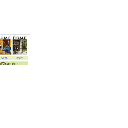
04/26
03/26
d
/
Österreich