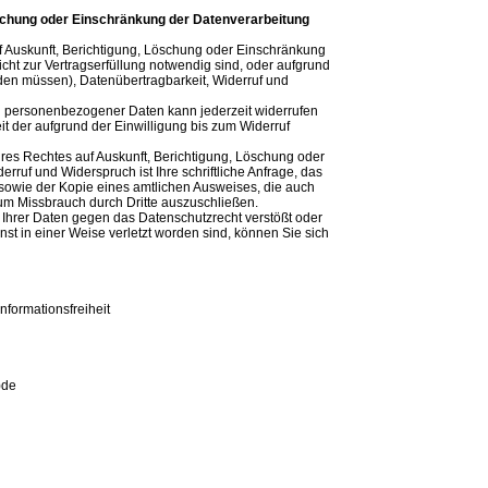
öschung oder Einschränkung der Datenverarbeitung
f Auskunft, Berichtigung, Löschung oder Einschränkung
ht zur Vertragserfüllung notwendig sind, oder aufgrund
rden müssen), Datenübertragbarkeit, Widerruf und
ung personenbezogener Daten kann jederzeit widerrufen
 der aufgrund der Einwilligung bis zum Widerruf
res Rechtes auf Auskunft, Berichtigung, Löschung oder
rruf und Widerspruch ist Ihre schriftliche Anfrage, das
t sowie der Kopie eines amtlichen Ausweises, die auch
um Missbrauch durch Dritte auszuschließen.
 Ihrer Daten gegen das Datenschutzrecht verstößt oder
st in einer Weise verletzt worden sind, können Sie sich
nformationsfreiheit
)de