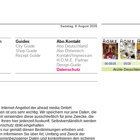
Samstag, 8. August 2026
n
Guides
Abo.Kontakt
City Guide
Abo Deutschland
Shop Guide
Abo Österreich
Rezept Guide
Kontakt/Impressum
H.O.M.E. Partner
06-08/26
05/26
Design-Guide
Datenschutz
Archiv
Deuschlan
 Internet-Angebot der ahead media GmbH.
en ist uns sehr wichtig. Wir speichern nur jene Daten, die
r verwenden diese ausschließlich für jene Zwecke, die
Ihnen hier jederzeit Auskunft. Selbstverständlich werden
schutz strikt eingehalten.
s nur gemäß diesen Bestimmungen erhoben und
en informieren Sie über Art, Umfang und Zweck der
sonenbezogener Daten und konkretisieren den sicheren