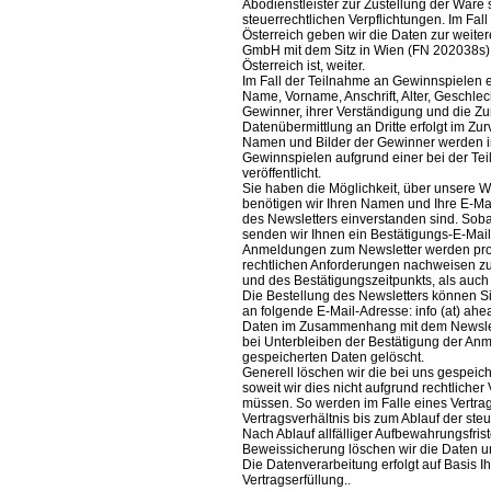
Abodienstleister zur Zustellung der Ware
steuerrechtlichen Verpflichtungen. Im Fa
Österreich geben wir die Daten zur weiter
GmbH mit dem Sitz in Wien (FN 202038s),
Österreich ist, weiter.
Im Fall der Teilnahme an Gewinnspielen e
Name, Vorname, Anschrift, Alter, Geschlec
Gewinner, ihrer Verständigung und die Zur
Datenübermittlung an Dritte erfolgt im Zu
Namen und Bilder der Gewinner werden
Gewinnspielen aufgrund einer bei der Teil
veröffentlicht.
Sie haben die Möglichkeit, über unsere W
benötigen wir Ihren Namen und Ihre E-Ma
des Newsletters einverstanden sind. Soba
senden wir Ihnen ein Bestätigungs-E-Mail
Anmeldungen zum Newsletter werden prot
rechtlichen Anforderungen nachweisen z
und des Bestätigungszeitpunkts, als auch
Die Bestellung des Newsletters können Sie
an folgende E-Mail-Adresse: info (at) a
Daten im Zusammenhang mit dem Newslet
bei Unterbleiben der Bestätigung der An
gespeicherten Daten gelöscht.
Generell löschen wir die bei uns gespe
soweit wir dies nicht aufgrund rechtlich
müssen. So werden im Falle eines Vertr
Vertragsverhältnis bis zum Ablauf der ste
Nach Ablauf allfälliger Aufbewahrungsfri
Beweissicherung löschen wir die Daten 
Die Datenverarbeitung erfolgt auf Basis I
Vertragserfüllung..