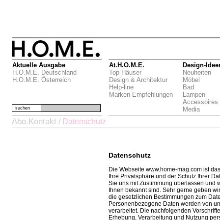
Aktuelle Ausgabe
At.H.O.M.E.
Design-Idee
H.O.M.E. Deutschland
Top Häuser
Neuheiten
H.O.M.E. Österreich
Design & Architektur
Möbel
Help-line
Bad
Marken-Empfehlungen
Lampen
Accessoires
suchen
Media
Abo.Kontakt
/
Datenschutz
Datenschutz
Die Webseite www.home-mag.com ist das
Ihre Privatsphäre und der Schutz Ihrer Dat
Sie uns mit Zustimmung überlassen und wi
Ihnen bekannt sind. Sehr gerne geben wir 
die gesetzlichen Bestimmungen zum Daten
Personenbezogene Daten werden von un
verarbeitet. Die nachfolgenden Vorschrift
Erhebung, Verarbeitung und Nutzung per