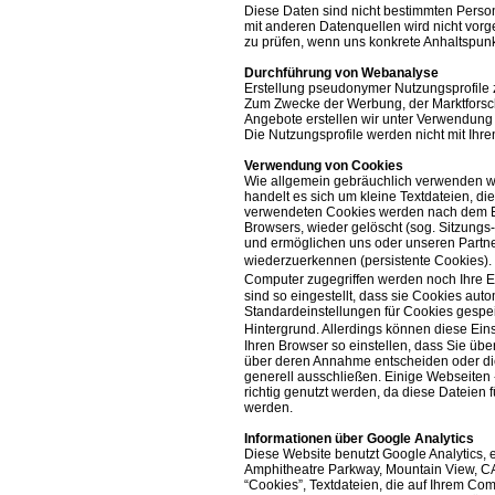
Diese Daten sind nicht bestimmten Pers
mit anderen Datenquellen wird nicht vorg
zu prüfen, wenn uns konkrete Anhaltspunk
Durchführung von Webanalyse
Erstellung pseudonymer Nutzungsprofile
Zum Zwecke der Werbung, der Marktforsc
Angebote erstellen wir unter Verwendung
Die Nutzungsprofile werden nicht mit I
Verwendung von Cookies
Wie allgemein gebräuchlich verwenden wi
handelt es sich um kleine Textdateien, di
verwendeten Cookies werden nach dem En
Browsers, wieder gelöscht (sog. Sitzungs
und ermöglichen uns oder unseren Partn
wiederzuerkennen (persistente Cookies).
Computer zugegriffen werden noch Ihre E
sind so eingestellt, dass sie Cookies aut
Standardeinstellungen für Cookies gespeic
Hintergrund. Allerdings können diese Ei
Ihren Browser so einstellen, dass Sie üb
über deren Annahme entscheiden oder di
generell ausschließen. Einige Webseiten 
richtig genutzt werden, da diese Dateien 
werden.
Informationen über Google Analytics
Diese Website benutzt Google Analytics, 
Amphitheatre Parkway, Mountain View, CA
“Cookies”, Textdateien, die auf Ihrem Co