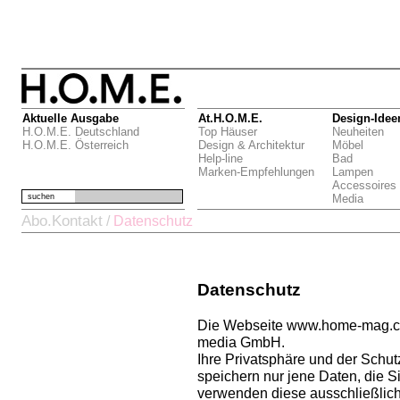
Aktuelle Ausgabe
At.H.O.M.E.
Design-Idee
H.O.M.E. Deutschland
Top Häuser
Neuheiten
H.O.M.E. Österreich
Design & Architektur
Möbel
Help-line
Bad
Marken-Empfehlungen
Lampen
Accessoires
suchen
Media
Abo.Kontakt
/
Datenschutz
Datenschutz
Die Webseite www.home-mag.com
media GmbH.
Ihre Privatsphäre und der Schutz
speichern nur jene Daten, die 
verwenden diese ausschließlich 