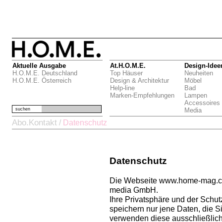
Aktuelle Ausgabe
At.H.O.M.E.
Design-Idee
H.O.M.E. Deutschland
Top Häuser
Neuheiten
H.O.M.E. Österreich
Design & Architektur
Möbel
Help-line
Bad
Marken-Empfehlungen
Lampen
Accessoires
suchen
Media
Abo.Kontakt
/
Datenschutz
Datenschutz
Die Webseite www.home-mag.com
media GmbH.
Ihre Privatsphäre und der Schutz
speichern nur jene Daten, die 
verwenden diese ausschließlich 