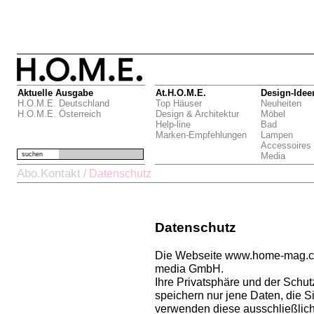
Aktuelle Ausgabe
At.H.O.M.E.
Design-Idee
H.O.M.E. Deutschland
Top Häuser
Neuheiten
H.O.M.E. Österreich
Design & Architektur
Möbel
Help-line
Bad
Marken-Empfehlungen
Lampen
Accessoires
suchen
Media
Abo.Kontakt
/
Datenschutz
Datenschutz
Die Webseite www.home-mag.com
media GmbH.
Ihre Privatsphäre und der Schutz
speichern nur jene Daten, die 
verwenden diese ausschließlich 