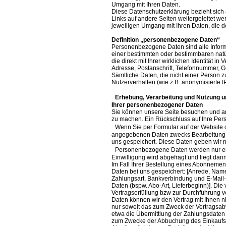
Umgang mit Ihren Daten.
Diese Datenschutzerklärung bezieht sic
Links auf andere Seiten weitergeleitet we
jeweiligen Umgang mit Ihren Daten, die de
Definition „personenbezogene Daten“
Personenbezogene Daten sind alle Inform
einer bestimmten oder bestimmbaren natür
die direkt mit Ihrer wirklichen Identität i
Adresse, Postanschrift, Telefonnummer, Ge
Sämtliche Daten, die nicht einer Person 
Nutzerverhalten (wie z.B. anonymisierte I
Erhebung, Verarbeitung und Nutzung un
Ihrer personenbezogener Daten
Sie können unsere Seite besuchen und ano
zu machen. Ein Rückschluss auf Ihre Perso
Wenn Sie per Formular auf der Website o
angegebenen Daten zwecks Bearbeitung de
uns gespeichert. Diese Daten geben wir ni
Personenbezogene Daten werden nur erhob
Einwilligung wird abgefragt und liegt dann
Im Fall Ihrer Bestellung eines Abonneme
Daten bei uns gespeichert: [Anrede, Name
Zahlungsart, Bankverbindung und E-Mail-
Daten (bspw. Abo-Art, Lieferbeginn)]. Die 
Vertragserfüllung bzw zur Durchführung v
Daten können wir den Vertrag mit Ihnen ni
nur soweit das zum Zweck der Vertragsab
etwa die Übermittlung der Zahlungsdaten 
zum Zwecke der Abbuchung des Einkaufsp