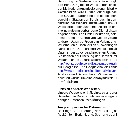
Benutzung der Website durch Sie ermögli
Ihre Benutzung dieser Website (einschließ
der Methode anonymizeIp anonymisiert wi
werden kann) wird auf der Grundlage des
den USA übertragen und dort gespeichert.
sowohl in Staaten der EU als auch in den
Nutzung der Website auszuwerten, um Repo
Websitebetreiber zusammenzustellen und
Internetnutzung verbundene Dienstleistu
gegebenenfalls an Dritte übertragen, sofer
diese Daten im Auftrag von Google verarbe
anderen Daten bei Google in Verbindung 
Wir erhalten ausschließlich Auswertung
Durch die Nutzung unserer Website erklär
Daten in der zuvor beschriebenen Art un
Sie können der Erhebung der Daten durch
Wirkung für die Zukunft widersprechen, i
http://tools.google.com/dlpage/gaoptout?
zur Google Inc. und Google Analytics find
http://www.google.com/intl/de/analytics/p
Analytics und Datenschutz). Wir weisen Si
erweitert wurde, um eine anonymisierte E
gewährleisten.
Links zu anderen Webseiten
Unsere Webseite enthält Links zu anderen
Betreiber die Datenschutzbestimmungen ein
dortigen Datenschutzerklärungen.
Ansprechpartner für Datenschutz
Bei Fragen zur Erhebung, Verarbeitung o
Auskünften, Berichtigung, Sperrung oder 