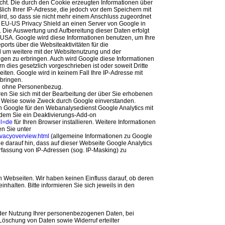
cht. Die durch den Cookie erzeugten Informationen über
lich Ihrer IP-Adresse, die jedoch vor dem Speichern mit
rd, so dass sie nicht mehr einem Anschluss zugeordnet
 EU-US Privacy Shield an einen Server von Google in
 Die Auswertung und Aufbereitung dieser Daten erfolgt
 USA. Google wird diese Informationen benutzen, um Ihre
rts über die Websiteaktivitäten für die
 um weitere mit der Websitenutzung und der
ngen zu erbringen. Auch wird Google diese Informationen
n dies gesetzlich vorgeschrieben ist oder soweit Dritte
iten. Google wird in keinem Fall Ihre IP-Adresse mit
bringen.
en ohne Personenbezug.
en Sie sich mit der Bearbeitung der über Sie erhobenen
d Weise sowie Zweck durch Google einverstanden.
 Google für den Webanalysedienst Google Analytics mit
ndem Sie ein Deaktivierungs-Add-on
hl=de
für Ihren Browser installieren. Weitere Informationen
en Sie unter
rivacyoverview.html
(allgemeine Informationen zu Google
e darauf hin, dass auf dieser Webseite Google Analytics
rfassung von IP-Adressen (sog. IP-Masking) zu
 Webseiten. Wir haben keinen Einfluss darauf, ob deren
halten. Bitte informieren Sie sich jeweils in den
der Nutzung Ihrer personenbezogenen Daten, bei
Löschung von Daten sowie Widerruf erteilter