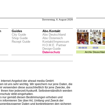
Donnerstag, 6. August 2026
n
Guides
Abo.Kontakt
City Guide
Abo Deutschland
Shop Guide
Abo Österreich
Rezept Guide
Kontakt/Impressum
H.O.M.E. Partner
06-08/26
05/26
Design-Guide
Datenschutz
Archiv
Deuschlan
 Internet-Angebot der ahead media GmbH.
en ist uns sehr wichtig. Wir speichern nur jene Daten, die
r verwenden diese ausschließlich für jene Zwecke, die
Ihnen hier jederzeit Auskunft. Selbstverständlich werden
schutz strikt eingehalten.
s nur gemäß diesen Bestimmungen erhoben und
en informieren Sie über Art, Umfang und Zweck der
sonenbezogener Daten und konkretisieren den sicheren