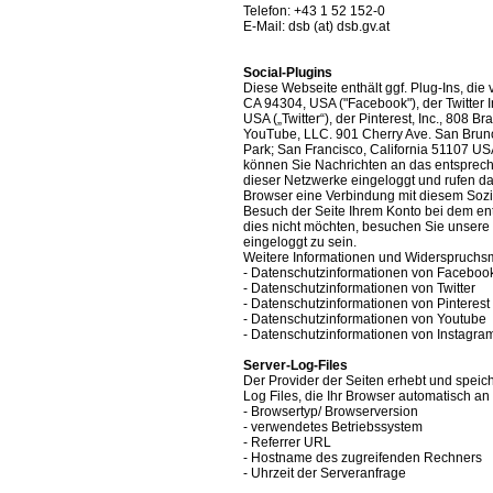
Telefon: +43 1 52 152-0
E-Mail: dsb (at) dsb.gv.at
Social-Plugins
Diese Webseite enthält ggf. Plug-Ins, die 
CA 94304, USA ("Facebook"), der Twitter I
USA („Twitter“), der Pinterest, Inc., 808 
YouTube, LLC. 901 Cherry Ave. San Brun
Park; San Francisco, California 51107 USA
können Sie Nachrichten an das entsprech
dieser Netzwerke eingeloggt und rufen dan
Browser eine Verbindung mit diesem Soz
Besuch der Seite Ihrem Konto bei dem e
dies nicht möchten, besuchen Sie unsere
eingeloggt zu sein.
Weitere Informationen und Widerspruchsm
- Datenschutzinformationen von Faceboo
- Datenschutzinformationen von Twitter
- Datenschutzinformationen von Pinterest
- Datenschutzinformationen von Youtube
- Datenschutzinformationen von Instagra
Server-Log-Files
Der Provider der Seiten erhebt und speic
Log Files, die Ihr Browser automatisch an 
- Browsertyp/ Browserversion
- verwendetes Betriebssystem
- Referrer URL
- Hostname des zugreifenden Rechners
- Uhrzeit der Serveranfrage