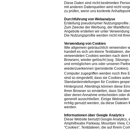
Diese Daten sind nicht bestimmten Pers
mit anderen Datenquellen wird nicht vorg
zu prüfen, wenn uns konkrete Anhaltspunk
Durchführung von Webanalyse
Erstellung pseudonymer Nutzungsprofile
Zum Zwecke der Werbung, der Marktforsc
Angebote erstellen wir unter Verwendung
Die Nutzungsprofile werden nicht mit I
Verwendung von Cookies
Wie allgemein gebräuchlich verwenden wi
handelt es sich um kleine Textdateien, di
verwendeten Cookies werden nach dem En
Browsers, wieder gelöscht (sog. Sitzungs
und ermöglichen uns oder unseren Partn
wiederzuerkennen (persistente Cookies).
Computer zugegriffen werden noch Ihre E
sind so eingestellt, dass sie Cookies aut
Standardeinstellungen für Cookies gespeic
Hintergrund. Allerdings können diese Ei
Ihren Browser so einstellen, dass Sie üb
über deren Annahme entscheiden oder di
generell ausschließen. Einige Webseiten 
richtig genutzt werden, da diese Dateien 
werden.
Informationen über Google Analytics
Diese Website benutzt Google Analytics, 
Amphitheatre Parkway, Mountain View, CA
“Cookies”, Textdateien, die auf Ihrem Co