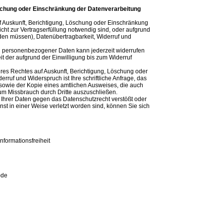
öschung oder Einschränkung der Datenverarbeitung
f Auskunft, Berichtigung, Löschung oder Einschränkung
ht zur Vertragserfüllung notwendig sind, oder aufgrund
rden müssen), Datenübertragbarkeit, Widerruf und
ung personenbezogener Daten kann jederzeit widerrufen
 der aufgrund der Einwilligung bis zum Widerruf
res Rechtes auf Auskunft, Berichtigung, Löschung oder
rruf und Widerspruch ist Ihre schriftliche Anfrage, das
t sowie der Kopie eines amtlichen Ausweises, die auch
um Missbrauch durch Dritte auszuschließen.
 Ihrer Daten gegen das Datenschutzrecht verstößt oder
st in einer Weise verletzt worden sind, können Sie sich
nformationsfreiheit
)de