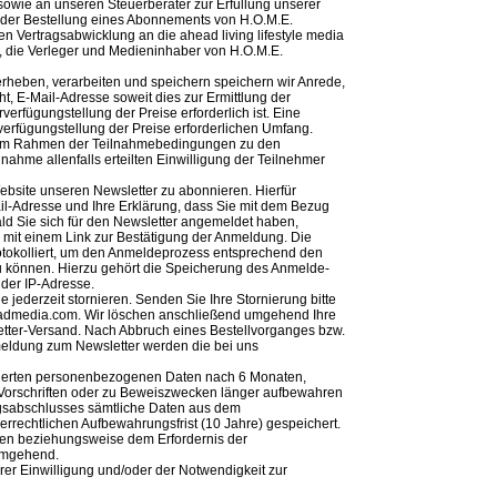
 sowie an unseren Steuerberater zur Erfüllung unserer
ll der Bestellung eines Abonnements von H.O.M.E.
en Vertragsabwicklung an die ahead living lifestyle media
 die Verleger und Medieninhaber von H.O.M.E.
rheben, verarbeiten und speichern speichern wir Anrede,
ht, E-Mail-Adresse soweit dies zur Ermittlung der
verfügungstellung der Preise erforderlich ist. Eine
rverfügungstellung der Preise erforderlichen Umfang.
 im Rahmen der Teilnahmebedingungen zu den
nahme allenfalls erteilten Einwilligung der Teilnehmer
ebsite unseren Newsletter zu abonnieren. Hierfür
il-Adresse und Ihre Erklärung, dass Sie mit dem Bezug
ld Sie sich für den Newsletter angemeldet haben,
 mit einem Link zur Bestätigung der Anmeldung. Die
okolliert, um den Anmeldeprozess entsprechend den
u können. Hierzu gehört die Speicherung des Anmelde-
 der IP-Adresse.
 jederzeit stornieren. Senden Sie Ihre Stornierung bitte
headmedia.com. Wir löschen anschließend umgehend Ihre
ter-Versand. Nach Abbruch eines Bestellvorganges bzw.
meldung zum Newsletter werden die bei uns
icherten personenbezogenen Daten nach 6 Monaten,
er Vorschriften oder zu Beweiszwecken länger aufbewahren
agsabschlusses sämtliche Daten aus dem
uerrechtlichen Aufbewahrungsfrist (10 Jahre) gespeichert.
sten beziehungsweise dem Erfordernis der
umgehend.
hrer Einwilligung und/oder der Notwendigkeit zur