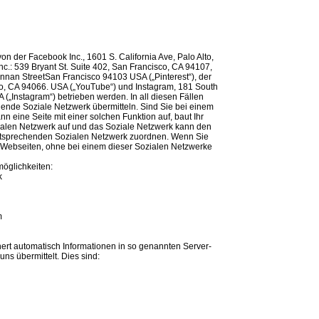
von der Facebook Inc., 1601 S. California Ave, Palo Alto,
nc.: 539 Bryant St. Suite 402, San Francisco, CA 94107,
Brannan StreetSan Francisco 94103 USA („Pinterest“), der
o, CA 94066. USA („YouTube“) und Instagram, 181 South
 („Instagram“) betrieben werden. In all diesen Fällen
ende Soziale Netzwerk übermitteln. Sind Sie bei einem
n eine Seite mit einer solchen Funktion auf, baut Ihr
ialen Netzwerk auf und das Soziale Netzwerk kann den
ntsprechenden Sozialen Netzwerk zuordnen. Wenn Sie
 Webseiten, ohne bei einem dieser Sozialen Netzwerke
öglichkeiten:
k
m
hert automatisch Informationen in so genannten Server-
uns übermittelt. Dies sind: