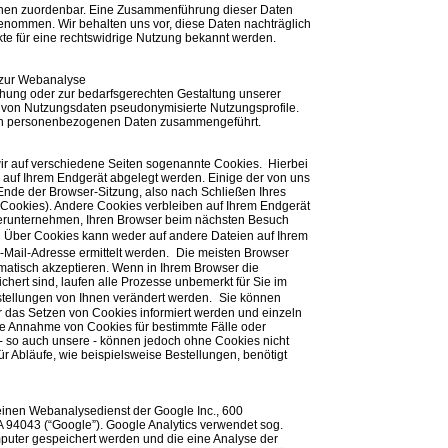
onen zuordenbar. Eine Zusammenführung dieser Daten
enommen. Wir behalten uns vor, diese Daten nachträglich
te für eine rechtswidrige Nutzung bekannt werden.
 zur Webanalyse
hung oder zur bedarfsgerechten Gestaltung unserer
 von Nutzungsdaten pseudonymisierte Nutzungsprofile.
hren personenbezogenen Daten zusammengeführt.
r auf verschiedene Seiten sogenannte Cookies. Hierbei
e auf Ihrem Endgerät abgelegt werden. Einige der von uns
de der Browser-Sitzung, also nach Schließen Ihres
-Cookies). Andere Cookies verbleiben auf Ihrem Endgerät
erunternehmen, Ihren Browser beim nächsten Besuch
 Über Cookies kann weder auf andere Dateien auf Ihrem
-Mail-Adresse ermittelt werden. Die meisten Browser
omatisch akzeptieren. Wenn in Ihrem Browser die
hert sind, laufen alle Prozesse unbemerkt für Sie im
nstellungen von Ihnen verändert werden. Sie können
er das Setzen von Cookies informiert werden und einzeln
e Annahme von Cookies für bestimmte Fälle oder
- so auch unsere - können jedoch ohne Cookies nicht
für Abläufe, wie beispielsweise Bestellungen, benötigt
einen Webanalysedienst der Google Inc., 600
 94043 (“Google”). Google Analytics verwendet sog.
mputer gespeichert werden und die eine Analyse der