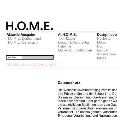
Aktuelle Ausgabe
At.H.O.M.E.
Design-Idee
H.O.M.E. Deutschland
Top Häuser
Neuheiten
H.O.M.E. Österreich
Design & Architektur
Möbel
Help-line
Bad
Marken-Empfehlungen
Lampen
Accessoires
suchen
Media
Abo.Kontakt
/
Datenschutz
Datenschutz
Die Webseite www.home-mag.com ist das
Ihre Privatsphäre und der Schutz Ihrer Dat
Sie uns mit Zustimmung überlassen und wi
Ihnen bekannt sind. Sehr gerne geben wir 
die gesetzlichen Bestimmungen zum Daten
Personenbezogene Daten werden von un
verarbeitet. Die nachfolgenden Vorschrift
Erhebung, Verarbeitung und Nutzung per