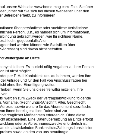
h auf unsere Webseite www.home-mag.com. Falls Sie über
rden, bitten wir Sie sich bei diesen Webseiten über den
r Betreiber erhebt, zu informieren.
ationen über persönliche oder sachliche Verhältnisse
lichen Person. D.h., es handelt sich um Informationen,
n Verbindung gebracht werden, wie Ihr richtiger Name,
schlecht, gegebenfalls Alter.
zugeordnet werden können wie Statistiken über
P-Adressen) sind davon nicht betroffen.
d Weitergabe an Dritte
nym bleiben. Es ist nicht nötig Angaben zu Ihrer Person
n ist nicht möglich.
der per E-Mail Kontakt mit uns aufnehmen, werden Ihre
r Anfrage und für den Fall von Anschlussfragen bei
cht ohne Ihre Einwilligung weiter.
en, wenn Sie uns diese freiwillig mitteilen. Ihre
 vor.
nts werden zum Zweck der Vertragsabwicklung folgende
, Vorname, (Rechnungs-)Anschrift, Alter, Geschlecht,
Adresse, sowie weitere für das Abonnement-spezifische
von Ihnen bereit gestellten Daten sind zur
orvertraglicher Maßnahmen erforderlich. Ohne diese
cht abschließen. Eine Datenübermittlung an Dritte erfolgt
wicklung oder zu Abrechnungszwecke erforderlich ist,
an die abwickelnden Bankinstitute/Zahlungsdienstleister
reises sowie an den von uns beauftragte