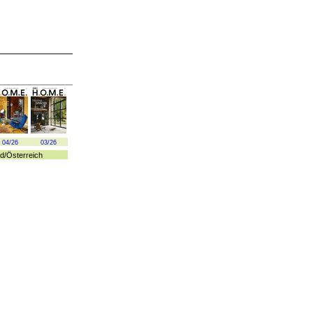
04/26
03/26
d
/
Österreich