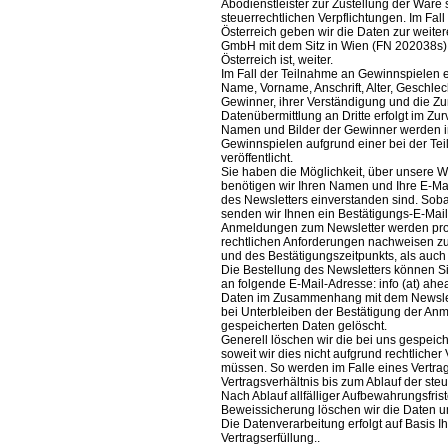
Abodienstleister zur Zustellung der Ware
steuerrechtlichen Verpflichtungen. Im Fa
Österreich geben wir die Daten zur weiter
GmbH mit dem Sitz in Wien (FN 202038s),
Österreich ist, weiter.
Im Fall der Teilnahme an Gewinnspielen e
Name, Vorname, Anschrift, Alter, Geschlec
Gewinner, ihrer Verständigung und die Zur
Datenübermittlung an Dritte erfolgt im Zu
Namen und Bilder der Gewinner werden
Gewinnspielen aufgrund einer bei der Teil
veröffentlicht.
Sie haben die Möglichkeit, über unsere W
benötigen wir Ihren Namen und Ihre E-Ma
des Newsletters einverstanden sind. Soba
senden wir Ihnen ein Bestätigungs-E-Mail
Anmeldungen zum Newsletter werden prot
rechtlichen Anforderungen nachweisen z
und des Bestätigungszeitpunkts, als auch
Die Bestellung des Newsletters können Sie
an folgende E-Mail-Adresse: info (at) a
Daten im Zusammenhang mit dem Newslet
bei Unterbleiben der Bestätigung der An
gespeicherten Daten gelöscht.
Generell löschen wir die bei uns gespe
soweit wir dies nicht aufgrund rechtlich
müssen. So werden im Falle eines Vertr
Vertragsverhältnis bis zum Ablauf der ste
Nach Ablauf allfälliger Aufbewahrungsfri
Beweissicherung löschen wir die Daten 
Die Datenverarbeitung erfolgt auf Basis I
Vertragserfüllung..