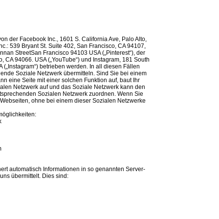
von der Facebook Inc., 1601 S. California Ave, Palo Alto,
nc.: 539 Bryant St. Suite 402, San Francisco, CA 94107,
Brannan StreetSan Francisco 94103 USA („Pinterest“), der
o, CA 94066. USA („YouTube“) und Instagram, 181 South
 („Instagram“) betrieben werden. In all diesen Fällen
ende Soziale Netzwerk übermitteln. Sind Sie bei einem
n eine Seite mit einer solchen Funktion auf, baut Ihr
ialen Netzwerk auf und das Soziale Netzwerk kann den
ntsprechenden Sozialen Netzwerk zuordnen. Wenn Sie
 Webseiten, ohne bei einem dieser Sozialen Netzwerke
öglichkeiten:
k
m
hert automatisch Informationen in so genannten Server-
uns übermittelt. Dies sind: