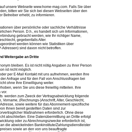
h auf unsere Webseite www.home-mag.com. Falls Sie über
rden, bitten wir Sie sich bei diesen Webseiten über den
r Betreiber erhebt, zu informieren.
ationen über persönliche oder sachliche Verhältnisse
lichen Person. D.h., es handelt sich um Informationen,
n Verbindung gebracht werden, wie Ihr richtiger Name,
schlecht, gegebenfalls Alter.
zugeordnet werden können wie Statistiken über
P-Adressen) sind davon nicht betroffen.
d Weitergabe an Dritte
nym bleiben. Es ist nicht nötig Angaben zu Ihrer Person
n ist nicht möglich.
der per E-Mail Kontakt mit uns aufnehmen, werden Ihre
r Anfrage und für den Fall von Anschlussfragen bei
cht ohne Ihre Einwilligung weiter.
en, wenn Sie uns diese freiwillig mitteilen. Ihre
 vor.
nts werden zum Zweck der Vertragsabwicklung folgende
, Vorname, (Rechnungs-)Anschrift, Alter, Geschlecht,
Adresse, sowie weitere für das Abonnement-spezifische
von Ihnen bereit gestellten Daten sind zur
orvertraglicher Maßnahmen erforderlich. Ohne diese
cht abschließen. Eine Datenübermittlung an Dritte erfolgt
wicklung oder zu Abrechnungszwecke erforderlich ist,
an die abwickelnden Bankinstitute/Zahlungsdienstleister
reises sowie an den von uns beauftragte