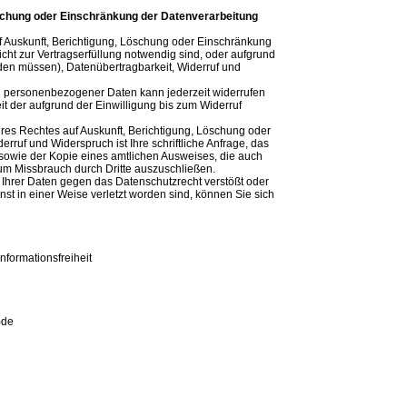
öschung oder Einschränkung der Datenverarbeitung
f Auskunft, Berichtigung, Löschung oder Einschränkung
ht zur Vertragserfüllung notwendig sind, oder aufgrund
rden müssen), Datenübertragbarkeit, Widerruf und
ung personenbezogener Daten kann jederzeit widerrufen
 der aufgrund der Einwilligung bis zum Widerruf
res Rechtes auf Auskunft, Berichtigung, Löschung oder
rruf und Widerspruch ist Ihre schriftliche Anfrage, das
t sowie der Kopie eines amtlichen Ausweises, die auch
um Missbrauch durch Dritte auszuschließen.
 Ihrer Daten gegen das Datenschutzrecht verstößt oder
st in einer Weise verletzt worden sind, können Sie sich
nformationsfreiheit
)de