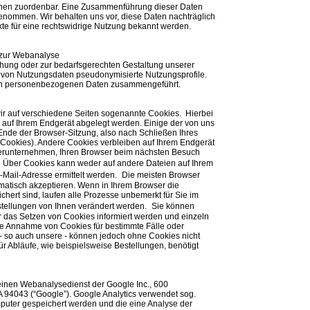
onen zuordenbar. Eine Zusammenführung dieser Daten
enommen. Wir behalten uns vor, diese Daten nachträglich
te für eine rechtswidrige Nutzung bekannt werden.
 zur Webanalyse
hung oder zur bedarfsgerechten Gestaltung unserer
 von Nutzungsdaten pseudonymisierte Nutzungsprofile.
hren personenbezogenen Daten zusammengeführt.
r auf verschiedene Seiten sogenannte Cookies. Hierbei
e auf Ihrem Endgerät abgelegt werden. Einige der von uns
de der Browser-Sitzung, also nach Schließen Ihres
-Cookies). Andere Cookies verbleiben auf Ihrem Endgerät
erunternehmen, Ihren Browser beim nächsten Besuch
 Über Cookies kann weder auf andere Dateien auf Ihrem
-Mail-Adresse ermittelt werden. Die meisten Browser
omatisch akzeptieren. Wenn in Ihrem Browser die
hert sind, laufen alle Prozesse unbemerkt für Sie im
nstellungen von Ihnen verändert werden. Sie können
er das Setzen von Cookies informiert werden und einzeln
e Annahme von Cookies für bestimmte Fälle oder
- so auch unsere - können jedoch ohne Cookies nicht
für Abläufe, wie beispielsweise Bestellungen, benötigt
einen Webanalysedienst der Google Inc., 600
 94043 (“Google”). Google Analytics verwendet sog.
mputer gespeichert werden und die eine Analyse der