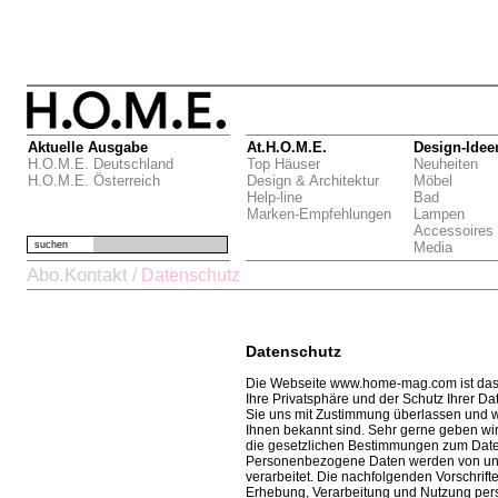
Aktuelle Ausgabe
At.H.O.M.E.
Design-Idee
H.O.M.E. Deutschland
Top Häuser
Neuheiten
H.O.M.E. Österreich
Design & Architektur
Möbel
Help-line
Bad
Marken-Empfehlungen
Lampen
Accessoires
suchen
Media
Abo.Kontakt
/
Datenschutz
Datenschutz
Die Webseite www.home-mag.com ist das
Ihre Privatsphäre und der Schutz Ihrer Dat
Sie uns mit Zustimmung überlassen und wi
Ihnen bekannt sind. Sehr gerne geben wir 
die gesetzlichen Bestimmungen zum Daten
Personenbezogene Daten werden von un
verarbeitet. Die nachfolgenden Vorschrift
Erhebung, Verarbeitung und Nutzung per