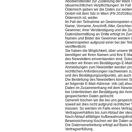
Abodienstleister zur Zustellung der Ware
steuerrechtlichen Verpflichtungen. Im Fa
Österreich geben wir die Daten zur weiter
GmbH mit dem Sitz in Wien (FN 202038s),
Österreich ist, weiter.
Im Fall der Teilnahme an Gewinnspielen e
Name, Vorname, Anschrift, Alter, Geschlec
Gewinner, ihrer Verständigung und die Zur
Datenübermittlung an Dritte erfolgt im Zu
Namen und Bilder der Gewinner werden
Gewinnspielen aufgrund einer bei der Teil
veröffentlicht.
Sie haben die Möglichkeit, über unsere W
benötigen wir Ihren Namen und Ihre E-Ma
des Newsletters einverstanden sind. Soba
senden wir Ihnen ein Bestätigungs-E-Mail
Anmeldungen zum Newsletter werden prot
rechtlichen Anforderungen nachweisen z
und des Bestätigungszeitpunkts, als auch
Die Bestellung des Newsletters können Sie
an folgende E-Mail-Adresse: info (at) a
Daten im Zusammenhang mit dem Newslet
bei Unterbleiben der Bestätigung der An
gespeicherten Daten gelöscht.
Generell löschen wir die bei uns gespe
soweit wir dies nicht aufgrund rechtlich
müssen. So werden im Falle eines Vertr
Vertragsverhältnis bis zum Ablauf der ste
Nach Ablauf allfälliger Aufbewahrungsfri
Beweissicherung löschen wir die Daten 
Die Datenverarbeitung erfolgt auf Basis I
Vertragserfüllung..