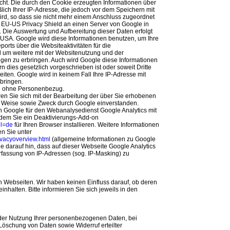
cht. Die durch den Cookie erzeugten Informationen über
lich Ihrer IP-Adresse, die jedoch vor dem Speichern mit
rd, so dass sie nicht mehr einem Anschluss zugeordnet
 EU-US Privacy Shield an einen Server von Google in
 Die Auswertung und Aufbereitung dieser Daten erfolgt
 USA. Google wird diese Informationen benutzen, um Ihre
rts über die Websiteaktivitäten für die
 um weitere mit der Websitenutzung und der
ngen zu erbringen. Auch wird Google diese Informationen
n dies gesetzlich vorgeschrieben ist oder soweit Dritte
iten. Google wird in keinem Fall Ihre IP-Adresse mit
bringen.
en ohne Personenbezug.
en Sie sich mit der Bearbeitung der über Sie erhobenen
d Weise sowie Zweck durch Google einverstanden.
 Google für den Webanalysedienst Google Analytics mit
ndem Sie ein Deaktivierungs-Add-on
hl=de
für Ihren Browser installieren. Weitere Informationen
en Sie unter
rivacyoverview.html
(allgemeine Informationen zu Google
e darauf hin, dass auf dieser Webseite Google Analytics
rfassung von IP-Adressen (sog. IP-Masking) zu
 Webseiten. Wir haben keinen Einfluss darauf, ob deren
halten. Bitte informieren Sie sich jeweils in den
der Nutzung Ihrer personenbezogenen Daten, bei
Löschung von Daten sowie Widerruf erteilter