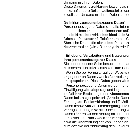
Umgang mit Ihren Daten.
Diese Datenschutzerklärung bezieht sic
Links auf andere Seiten weitergeleitet we
jeweiligen Umgang mit Ihren Daten, die de
Definition „personenbezogene Daten“
Personenbezogene Daten sind alle Inform
einer bestimmten oder bestimmbaren natür
die direkt mit Ihrer wirklichen Identität i
Adresse, Postanschrift, Telefonnummer, Ge
Sämtliche Daten, die nicht einer Person 
Nutzerverhalten (wie z.B. anonymisierte I
Erhebung, Verarbeitung und Nutzung un
Ihrer personenbezogener Daten
Sie können unsere Seite besuchen und ano
zu machen. Ein Rückschluss auf Ihre Perso
Wenn Sie per Formular auf der Website o
angegebenen Daten zwecks Bearbeitung de
uns gespeichert. Diese Daten geben wir ni
Personenbezogene Daten werden nur erhob
Einwilligung wird abgefragt und liegt dann
Im Fall Ihrer Bestellung eines Abonneme
Daten bei uns gespeichert: [Anrede, Name
Zahlungsart, Bankverbindung und E-Mail-
Daten (bspw. Abo-Art, Lieferbeginn)]. Die 
Vertragserfüllung bzw zur Durchführung v
Daten können wir den Vertrag mit Ihnen ni
nur soweit das zum Zweck der Vertragsab
etwa die Übermittlung der Zahlungsdaten 
zum Zwecke der Abbuchung des Einkaufsp