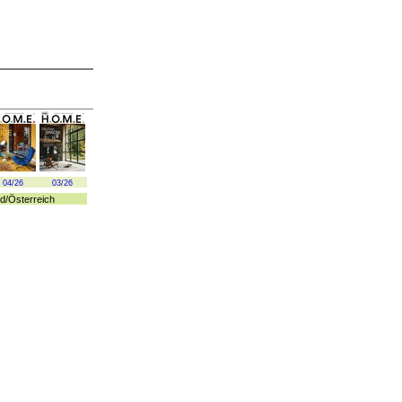
04/26
03/26
d
/
Österreich