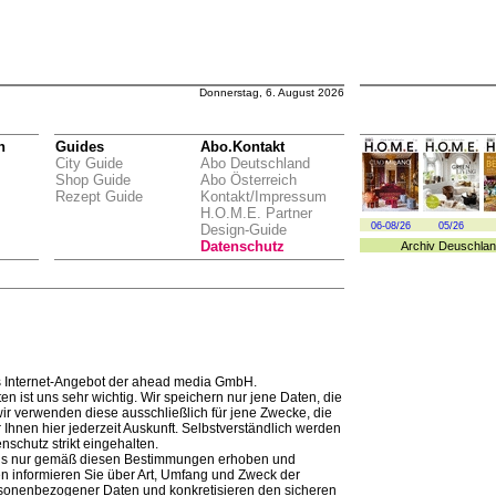
Donnerstag, 6. August 2026
n
Guides
Abo.Kontakt
City Guide
Abo Deutschland
Shop Guide
Abo Österreich
Rezept Guide
Kontakt/Impressum
H.O.M.E. Partner
06-08/26
05/26
Design-Guide
Datenschutz
Archiv
Deuschlan
 Internet-Angebot der ahead media GmbH.
en ist uns sehr wichtig. Wir speichern nur jene Daten, die
r verwenden diese ausschließlich für jene Zwecke, die
Ihnen hier jederzeit Auskunft. Selbstverständlich werden
schutz strikt eingehalten.
s nur gemäß diesen Bestimmungen erhoben und
en informieren Sie über Art, Umfang und Zweck der
sonenbezogener Daten und konkretisieren den sicheren