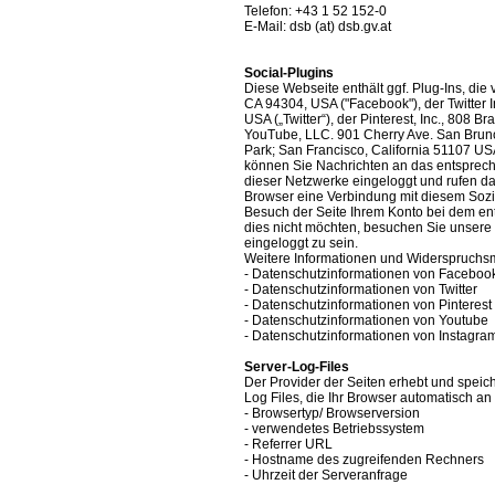
Telefon: +43 1 52 152-0
E-Mail: dsb (at) dsb.gv.at
Social-Plugins
Diese Webseite enthält ggf. Plug-Ins, die 
CA 94304, USA ("Facebook"), der Twitter I
USA („Twitter“), der Pinterest, Inc., 808 
YouTube, LLC. 901 Cherry Ave. San Brun
Park; San Francisco, California 51107 USA
können Sie Nachrichten an das entsprech
dieser Netzwerke eingeloggt und rufen dan
Browser eine Verbindung mit diesem Soz
Besuch der Seite Ihrem Konto bei dem e
dies nicht möchten, besuchen Sie unsere
eingeloggt zu sein.
Weitere Informationen und Widerspruchsm
- Datenschutzinformationen von Faceboo
- Datenschutzinformationen von Twitter
- Datenschutzinformationen von Pinterest
- Datenschutzinformationen von Youtube
- Datenschutzinformationen von Instagra
Server-Log-Files
Der Provider der Seiten erhebt und speic
Log Files, die Ihr Browser automatisch an 
- Browsertyp/ Browserversion
- verwendetes Betriebssystem
- Referrer URL
- Hostname des zugreifenden Rechners
- Uhrzeit der Serveranfrage