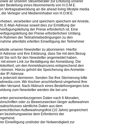
 sowie an unseren Steuerberater zur Erfüllung unserer
ll der Bestellung eines Abonnements von H.O.M.E.
en Vertragsabwicklung an die ahead living lifestyle media
 die Verleger und Medieninhaber von H.O.M.E.
rheben, verarbeiten und speichern speichern wir Anrede,
ht, E-Mail-Adresse soweit dies zur Ermittlung der
verfügungstellung der Preise erforderlich ist. Eine
rverfügungstellung der Preise erforderlichen Umfang.
 im Rahmen der Teilnahmebedingungen zu den
nahme allenfalls erteilten Einwilligung der Teilnehmer
ebsite unseren Newsletter zu abonnieren. Hierfür
il-Adresse und Ihre Erklärung, dass Sie mit dem Bezug
ld Sie sich für den Newsletter angemeldet haben,
 mit einem Link zur Bestätigung der Anmeldung. Die
okolliert, um den Anmeldeprozess entsprechend den
u können. Hierzu gehört die Speicherung des Anmelde-
 der IP-Adresse.
 jederzeit stornieren. Senden Sie Ihre Stornierung bitte
headmedia.com. Wir löschen anschließend umgehend Ihre
ter-Versand. Nach Abbruch eines Bestellvorganges bzw.
meldung zum Newsletter werden die bei uns
icherten personenbezogenen Daten nach 6 Monaten,
er Vorschriften oder zu Beweiszwecken länger aufbewahren
agsabschlusses sämtliche Daten aus dem
uerrechtlichen Aufbewahrungsfrist (10 Jahre) gespeichert.
sten beziehungsweise dem Erfordernis der
umgehend.
hrer Einwilligung und/oder der Notwendigkeit zur