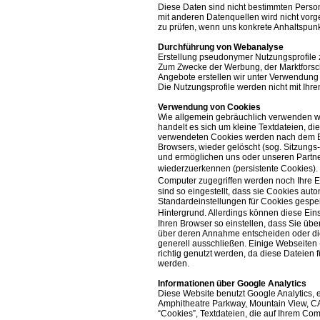
Diese Daten sind nicht bestimmten Pers
mit anderen Datenquellen wird nicht vorg
zu prüfen, wenn uns konkrete Anhaltspunk
Durchführung von Webanalyse
Erstellung pseudonymer Nutzungsprofile
Zum Zwecke der Werbung, der Marktforsc
Angebote erstellen wir unter Verwendung
Die Nutzungsprofile werden nicht mit I
Verwendung von Cookies
Wie allgemein gebräuchlich verwenden wi
handelt es sich um kleine Textdateien, di
verwendeten Cookies werden nach dem En
Browsers, wieder gelöscht (sog. Sitzungs
und ermöglichen uns oder unseren Partn
wiederzuerkennen (persistente Cookies).
Computer zugegriffen werden noch Ihre E
sind so eingestellt, dass sie Cookies aut
Standardeinstellungen für Cookies gespeic
Hintergrund. Allerdings können diese Ei
Ihren Browser so einstellen, dass Sie üb
über deren Annahme entscheiden oder di
generell ausschließen. Einige Webseiten 
richtig genutzt werden, da diese Dateien 
werden.
Informationen über Google Analytics
Diese Website benutzt Google Analytics, 
Amphitheatre Parkway, Mountain View, CA
“Cookies”, Textdateien, die auf Ihrem Co