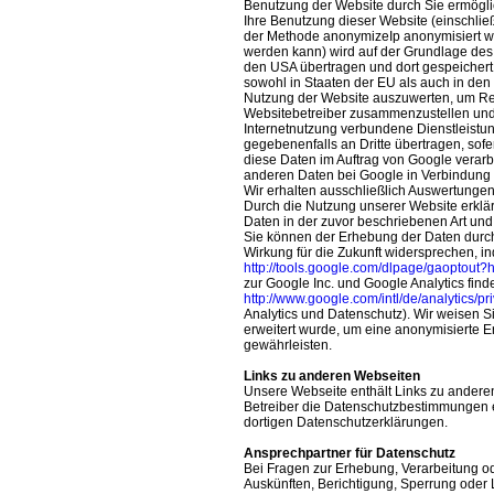
Benutzung der Website durch Sie ermögli
Ihre Benutzung dieser Website (einschließ
der Methode anonymizeIp anonymisiert wi
werden kann) wird auf der Grundlage des
den USA übertragen und dort gespeichert.
sowohl in Staaten der EU als auch in den
Nutzung der Website auszuwerten, um Repo
Websitebetreiber zusammenzustellen und
Internetnutzung verbundene Dienstleistu
gegebenenfalls an Dritte übertragen, sofer
diese Daten im Auftrag von Google verarbe
anderen Daten bei Google in Verbindung 
Wir erhalten ausschließlich Auswertung
Durch die Nutzung unserer Website erklär
Daten in der zuvor beschriebenen Art un
Sie können der Erhebung der Daten durch
Wirkung für die Zukunft widersprechen, i
http://tools.google.com/dlpage/gaoptout?
zur Google Inc. und Google Analytics find
http://www.google.com/intl/de/analytics/p
Analytics und Datenschutz). Wir weisen Si
erweitert wurde, um eine anonymisierte E
gewährleisten.
Links zu anderen Webseiten
Unsere Webseite enthält Links zu anderen
Betreiber die Datenschutzbestimmungen ein
dortigen Datenschutzerklärungen.
Ansprechpartner für Datenschutz
Bei Fragen zur Erhebung, Verarbeitung o
Auskünften, Berichtigung, Sperrung oder 