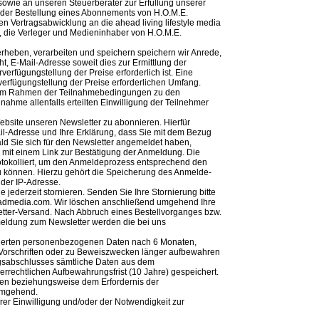
 sowie an unseren Steuerberater zur Erfüllung unserer
ll der Bestellung eines Abonnements von H.O.M.E.
en Vertragsabwicklung an die ahead living lifestyle media
 die Verleger und Medieninhaber von H.O.M.E.
rheben, verarbeiten und speichern speichern wir Anrede,
ht, E-Mail-Adresse soweit dies zur Ermittlung der
verfügungstellung der Preise erforderlich ist. Eine
rverfügungstellung der Preise erforderlichen Umfang.
 im Rahmen der Teilnahmebedingungen zu den
nahme allenfalls erteilten Einwilligung der Teilnehmer
ebsite unseren Newsletter zu abonnieren. Hierfür
il-Adresse und Ihre Erklärung, dass Sie mit dem Bezug
ld Sie sich für den Newsletter angemeldet haben,
 mit einem Link zur Bestätigung der Anmeldung. Die
okolliert, um den Anmeldeprozess entsprechend den
u können. Hierzu gehört die Speicherung des Anmelde-
 der IP-Adresse.
 jederzeit stornieren. Senden Sie Ihre Stornierung bitte
headmedia.com. Wir löschen anschließend umgehend Ihre
ter-Versand. Nach Abbruch eines Bestellvorganges bzw.
meldung zum Newsletter werden die bei uns
icherten personenbezogenen Daten nach 6 Monaten,
er Vorschriften oder zu Beweiszwecken länger aufbewahren
agsabschlusses sämtliche Daten aus dem
uerrechtlichen Aufbewahrungsfrist (10 Jahre) gespeichert.
sten beziehungsweise dem Erfordernis der
umgehend.
hrer Einwilligung und/oder der Notwendigkeit zur