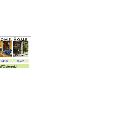
04/26
03/26
d
/
Österreich