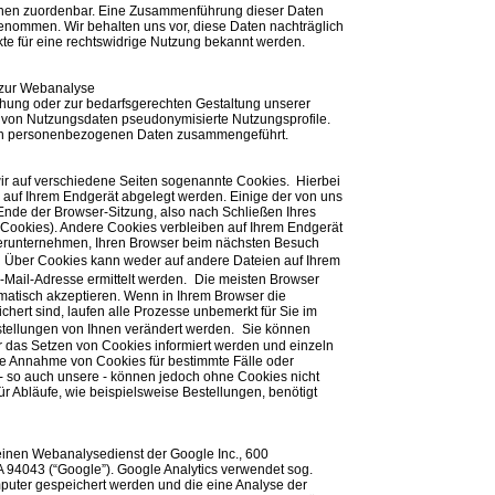
onen zuordenbar. Eine Zusammenführung dieser Daten
enommen. Wir behalten uns vor, diese Daten nachträglich
te für eine rechtswidrige Nutzung bekannt werden.
 zur Webanalyse
hung oder zur bedarfsgerechten Gestaltung unserer
 von Nutzungsdaten pseudonymisierte Nutzungsprofile.
hren personenbezogenen Daten zusammengeführt.
r auf verschiedene Seiten sogenannte Cookies. Hierbei
e auf Ihrem Endgerät abgelegt werden. Einige der von uns
de der Browser-Sitzung, also nach Schließen Ihres
-Cookies). Andere Cookies verbleiben auf Ihrem Endgerät
erunternehmen, Ihren Browser beim nächsten Besuch
 Über Cookies kann weder auf andere Dateien auf Ihrem
-Mail-Adresse ermittelt werden. Die meisten Browser
omatisch akzeptieren. Wenn in Ihrem Browser die
hert sind, laufen alle Prozesse unbemerkt für Sie im
nstellungen von Ihnen verändert werden. Sie können
er das Setzen von Cookies informiert werden und einzeln
e Annahme von Cookies für bestimmte Fälle oder
- so auch unsere - können jedoch ohne Cookies nicht
für Abläufe, wie beispielsweise Bestellungen, benötigt
einen Webanalysedienst der Google Inc., 600
 94043 (“Google”). Google Analytics verwendet sog.
mputer gespeichert werden und die eine Analyse der