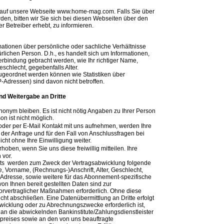
h auf unsere Webseite www.home-mag.com. Falls Sie über
rden, bitten wir Sie sich bei diesen Webseiten über den
r Betreiber erhebt, zu informieren.
ationen über persönliche oder sachliche Verhältnisse
lichen Person. D.h., es handelt sich um Informationen,
n Verbindung gebracht werden, wie Ihr richtiger Name,
schlecht, gegebenfalls Alter.
zugeordnet werden können wie Statistiken über
P-Adressen) sind davon nicht betroffen.
d Weitergabe an Dritte
nym bleiben. Es ist nicht nötig Angaben zu Ihrer Person
n ist nicht möglich.
der per E-Mail Kontakt mit uns aufnehmen, werden Ihre
r Anfrage und für den Fall von Anschlussfragen bei
cht ohne Ihre Einwilligung weiter.
en, wenn Sie uns diese freiwillig mitteilen. Ihre
 vor.
nts werden zum Zweck der Vertragsabwicklung folgende
, Vorname, (Rechnungs-)Anschrift, Alter, Geschlecht,
Adresse, sowie weitere für das Abonnement-spezifische
von Ihnen bereit gestellten Daten sind zur
orvertraglicher Maßnahmen erforderlich. Ohne diese
cht abschließen. Eine Datenübermittlung an Dritte erfolgt
wicklung oder zu Abrechnungszwecke erforderlich ist,
an die abwickelnden Bankinstitute/Zahlungsdienstleister
reises sowie an den von uns beauftragte