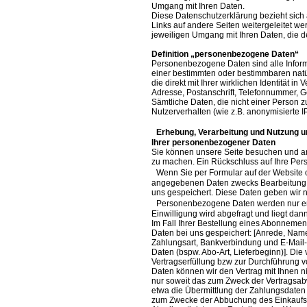
Umgang mit Ihren Daten.
Diese Datenschutzerklärung bezieht sic
Links auf andere Seiten weitergeleitet we
jeweiligen Umgang mit Ihren Daten, die de
Definition „personenbezogene Daten“
Personenbezogene Daten sind alle Inform
einer bestimmten oder bestimmbaren natür
die direkt mit Ihrer wirklichen Identität i
Adresse, Postanschrift, Telefonnummer, Ge
Sämtliche Daten, die nicht einer Person 
Nutzerverhalten (wie z.B. anonymisierte I
Erhebung, Verarbeitung und Nutzung un
Ihrer personenbezogener Daten
Sie können unsere Seite besuchen und ano
zu machen. Ein Rückschluss auf Ihre Perso
Wenn Sie per Formular auf der Website o
angegebenen Daten zwecks Bearbeitung de
uns gespeichert. Diese Daten geben wir ni
Personenbezogene Daten werden nur erhob
Einwilligung wird abgefragt und liegt dann
Im Fall Ihrer Bestellung eines Abonneme
Daten bei uns gespeichert: [Anrede, Name
Zahlungsart, Bankverbindung und E-Mail-
Daten (bspw. Abo-Art, Lieferbeginn)]. Die 
Vertragserfüllung bzw zur Durchführung v
Daten können wir den Vertrag mit Ihnen ni
nur soweit das zum Zweck der Vertragsab
etwa die Übermittlung der Zahlungsdaten 
zum Zwecke der Abbuchung des Einkaufsp