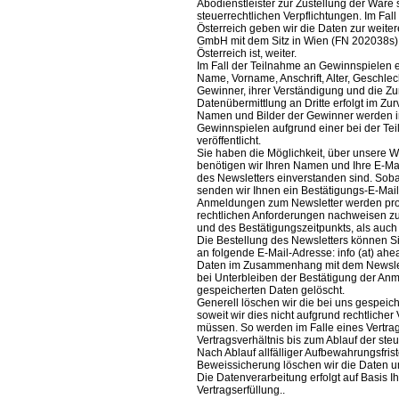
Abodienstleister zur Zustellung der Ware
steuerrechtlichen Verpflichtungen. Im Fa
Österreich geben wir die Daten zur weiter
GmbH mit dem Sitz in Wien (FN 202038s),
Österreich ist, weiter.
Im Fall der Teilnahme an Gewinnspielen e
Name, Vorname, Anschrift, Alter, Geschlec
Gewinner, ihrer Verständigung und die Zur
Datenübermittlung an Dritte erfolgt im Zu
Namen und Bilder der Gewinner werden
Gewinnspielen aufgrund einer bei der Teil
veröffentlicht.
Sie haben die Möglichkeit, über unsere W
benötigen wir Ihren Namen und Ihre E-Ma
des Newsletters einverstanden sind. Soba
senden wir Ihnen ein Bestätigungs-E-Mail
Anmeldungen zum Newsletter werden prot
rechtlichen Anforderungen nachweisen z
und des Bestätigungszeitpunkts, als auch
Die Bestellung des Newsletters können Sie
an folgende E-Mail-Adresse: info (at) a
Daten im Zusammenhang mit dem Newslet
bei Unterbleiben der Bestätigung der An
gespeicherten Daten gelöscht.
Generell löschen wir die bei uns gespe
soweit wir dies nicht aufgrund rechtlich
müssen. So werden im Falle eines Vertr
Vertragsverhältnis bis zum Ablauf der ste
Nach Ablauf allfälliger Aufbewahrungsfri
Beweissicherung löschen wir die Daten 
Die Datenverarbeitung erfolgt auf Basis I
Vertragserfüllung..