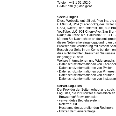
Telefon: +43 1 52 152-0
E-Mail: dsb (at) dsb.gv.at
Social-Plugins
Diese Webseite enthält ggf. Plug-Ins, die 
CA 94304, USA ("Facebook"), der Twitter I
USA („Twitter“), der Pinterest, Inc., 808 
YouTube, LLC. 901 Cherry Ave. San Brun
Park; San Francisco, California 51107 USA
können Sie Nachrichten an das entsprech
dieser Netzwerke eingeloggt und rufen dan
Browser eine Verbindung mit diesem Soz
Besuch der Seite Ihrem Konto bei dem e
dies nicht möchten, besuchen Sie unsere
eingeloggt zu sein.
Weitere Informationen und Widerspruchsm
- Datenschutzinformationen von Faceboo
- Datenschutzinformationen von Twitter
- Datenschutzinformationen von Pinterest
- Datenschutzinformationen von Youtube
- Datenschutzinformationen von Instagra
Server-Log-Files
Der Provider der Seiten erhebt und speic
Log Files, die Ihr Browser automatisch an 
- Browsertyp/ Browserversion
- verwendetes Betriebssystem
- Referrer URL
- Hostname des zugreifenden Rechners
- Uhrzeit der Serveranfrage