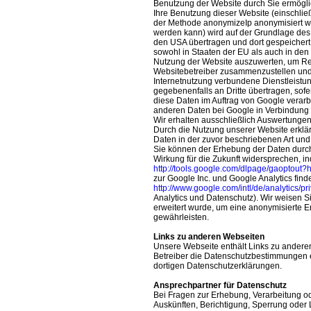
Benutzung der Website durch Sie ermögli
Ihre Benutzung dieser Website (einschließ
der Methode anonymizeIp anonymisiert wi
werden kann) wird auf der Grundlage des
den USA übertragen und dort gespeichert.
sowohl in Staaten der EU als auch in den
Nutzung der Website auszuwerten, um Repo
Websitebetreiber zusammenzustellen und
Internetnutzung verbundene Dienstleistu
gegebenenfalls an Dritte übertragen, sofer
diese Daten im Auftrag von Google verarbe
anderen Daten bei Google in Verbindung 
Wir erhalten ausschließlich Auswertung
Durch die Nutzung unserer Website erklär
Daten in der zuvor beschriebenen Art un
Sie können der Erhebung der Daten durch
Wirkung für die Zukunft widersprechen, i
http://tools.google.com/dlpage/gaoptout?
zur Google Inc. und Google Analytics find
http://www.google.com/intl/de/analytics/p
Analytics und Datenschutz). Wir weisen Si
erweitert wurde, um eine anonymisierte E
gewährleisten.
Links zu anderen Webseiten
Unsere Webseite enthält Links zu anderen
Betreiber die Datenschutzbestimmungen ein
dortigen Datenschutzerklärungen.
Ansprechpartner für Datenschutz
Bei Fragen zur Erhebung, Verarbeitung o
Auskünften, Berichtigung, Sperrung oder 