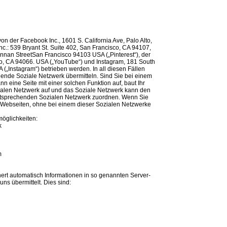
von der Facebook Inc., 1601 S. California Ave, Palo Alto,
nc.: 539 Bryant St. Suite 402, San Francisco, CA 94107,
Brannan StreetSan Francisco 94103 USA („Pinterest“), der
o, CA 94066. USA („YouTube“) und Instagram, 181 South
 („Instagram“) betrieben werden. In all diesen Fällen
ende Soziale Netzwerk übermitteln. Sind Sie bei einem
n eine Seite mit einer solchen Funktion auf, baut Ihr
ialen Netzwerk auf und das Soziale Netzwerk kann den
ntsprechenden Sozialen Netzwerk zuordnen. Wenn Sie
 Webseiten, ohne bei einem dieser Sozialen Netzwerke
öglichkeiten:
k
m
hert automatisch Informationen in so genannten Server-
uns übermittelt. Dies sind: