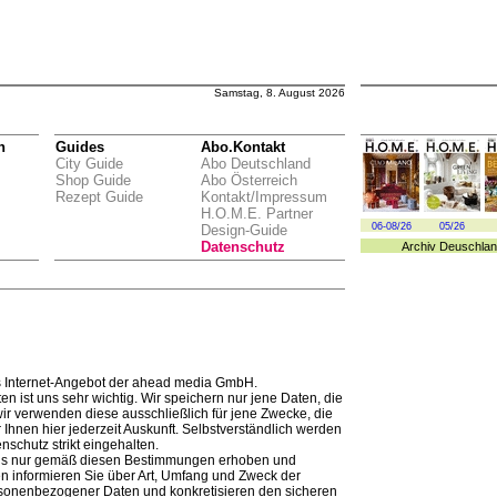
Samstag, 8. August 2026
n
Guides
Abo.Kontakt
City Guide
Abo Deutschland
Shop Guide
Abo Österreich
Rezept Guide
Kontakt/Impressum
H.O.M.E. Partner
06-08/26
05/26
Design-Guide
Datenschutz
Archiv
Deuschlan
 Internet-Angebot der ahead media GmbH.
en ist uns sehr wichtig. Wir speichern nur jene Daten, die
r verwenden diese ausschließlich für jene Zwecke, die
Ihnen hier jederzeit Auskunft. Selbstverständlich werden
schutz strikt eingehalten.
s nur gemäß diesen Bestimmungen erhoben und
en informieren Sie über Art, Umfang und Zweck der
sonenbezogener Daten und konkretisieren den sicheren