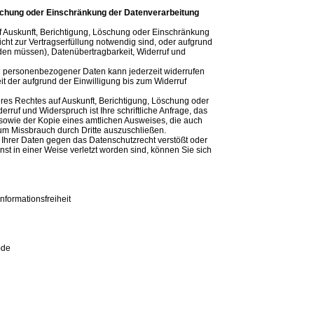
öschung oder Einschränkung der Datenverarbeitung
f Auskunft, Berichtigung, Löschung oder Einschränkung
ht zur Vertragserfüllung notwendig sind, oder aufgrund
rden müssen), Datenübertragbarkeit, Widerruf und
ung personenbezogener Daten kann jederzeit widerrufen
 der aufgrund der Einwilligung bis zum Widerruf
res Rechtes auf Auskunft, Berichtigung, Löschung oder
rruf und Widerspruch ist Ihre schriftliche Anfrage, das
t sowie der Kopie eines amtlichen Ausweises, die auch
um Missbrauch durch Dritte auszuschließen.
 Ihrer Daten gegen das Datenschutzrecht verstößt oder
st in einer Weise verletzt worden sind, können Sie sich
nformationsfreiheit
)de