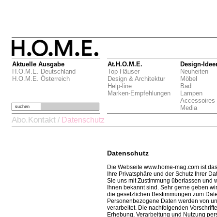
Aktuelle Ausgabe
At.H.O.M.E.
Design-Idee
H.O.M.E. Deutschland
Top Häuser
Neuheiten
H.O.M.E. Österreich
Design & Architektur
Möbel
Help-line
Bad
Marken-Empfehlungen
Lampen
Accessoires
suchen
Media
Abo.Kontakt
/
Datenschutz
Datenschutz
Die Webseite www.home-mag.com ist das
Ihre Privatsphäre und der Schutz Ihrer Dat
Sie uns mit Zustimmung überlassen und wi
Ihnen bekannt sind. Sehr gerne geben wir 
die gesetzlichen Bestimmungen zum Daten
Personenbezogene Daten werden von un
verarbeitet. Die nachfolgenden Vorschrift
Erhebung, Verarbeitung und Nutzung per