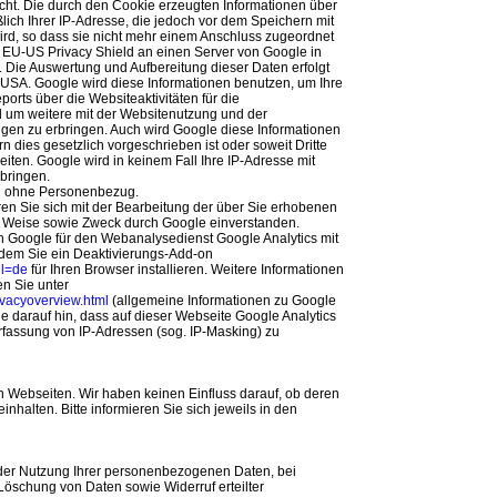
cht. Die durch den Cookie erzeugten Informationen über
lich Ihrer IP-Adresse, die jedoch vor dem Speichern mit
rd, so dass sie nicht mehr einem Anschluss zugeordnet
 EU-US Privacy Shield an einen Server von Google in
 Die Auswertung und Aufbereitung dieser Daten erfolgt
 USA. Google wird diese Informationen benutzen, um Ihre
rts über die Websiteaktivitäten für die
 um weitere mit der Websitenutzung und der
ngen zu erbringen. Auch wird Google diese Informationen
n dies gesetzlich vorgeschrieben ist oder soweit Dritte
iten. Google wird in keinem Fall Ihre IP-Adresse mit
bringen.
en ohne Personenbezug.
en Sie sich mit der Bearbeitung der über Sie erhobenen
d Weise sowie Zweck durch Google einverstanden.
 Google für den Webanalysedienst Google Analytics mit
ndem Sie ein Deaktivierungs-Add-on
hl=de
für Ihren Browser installieren. Weitere Informationen
en Sie unter
rivacyoverview.html
(allgemeine Informationen zu Google
e darauf hin, dass auf dieser Webseite Google Analytics
rfassung von IP-Adressen (sog. IP-Masking) zu
 Webseiten. Wir haben keinen Einfluss darauf, ob deren
halten. Bitte informieren Sie sich jeweils in den
der Nutzung Ihrer personenbezogenen Daten, bei
Löschung von Daten sowie Widerruf erteilter