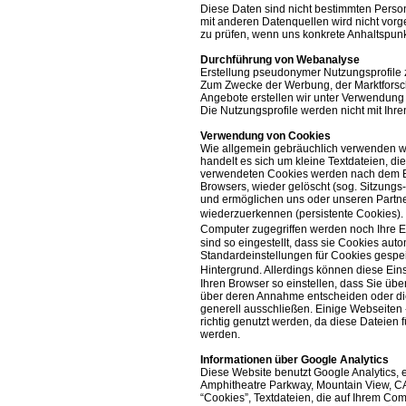
Diese Daten sind nicht bestimmten Pers
mit anderen Datenquellen wird nicht vorg
zu prüfen, wenn uns konkrete Anhaltspunk
Durchführung von Webanalyse
Erstellung pseudonymer Nutzungsprofile
Zum Zwecke der Werbung, der Marktforsc
Angebote erstellen wir unter Verwendung
Die Nutzungsprofile werden nicht mit I
Verwendung von Cookies
Wie allgemein gebräuchlich verwenden wi
handelt es sich um kleine Textdateien, di
verwendeten Cookies werden nach dem En
Browsers, wieder gelöscht (sog. Sitzungs
und ermöglichen uns oder unseren Partn
wiederzuerkennen (persistente Cookies).
Computer zugegriffen werden noch Ihre E
sind so eingestellt, dass sie Cookies aut
Standardeinstellungen für Cookies gespeic
Hintergrund. Allerdings können diese Ei
Ihren Browser so einstellen, dass Sie üb
über deren Annahme entscheiden oder di
generell ausschließen. Einige Webseiten 
richtig genutzt werden, da diese Dateien 
werden.
Informationen über Google Analytics
Diese Website benutzt Google Analytics, 
Amphitheatre Parkway, Mountain View, CA
“Cookies”, Textdateien, die auf Ihrem Co