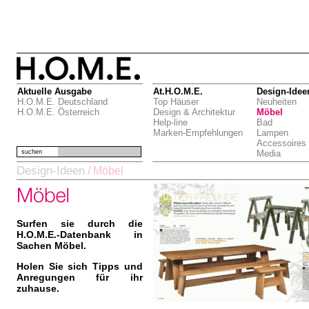
Aktuelle Ausgabe
At.H.O.M.E.
Design-Idee
H.O.M.E. Deutschland
Top Häuser
Neuheiten
H.O.M.E. Österreich
Design & Architektur
Möbel
Help-line
Bad
Marken-Empfehlungen
Lampen
Accessoires
suchen
Media
Design-Ideen
/
Möbel
Surfen sie durch die
H.O.M.E.-Datenbank in
Sachen Möbel.
Holen Sie sich Tipps und
Anregungen für ihr
zuhause.