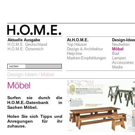
Aktuelle Ausgabe
At.H.O.M.E.
Design-Idee
H.O.M.E. Deutschland
Top Häuser
Neuheiten
H.O.M.E. Österreich
Design & Architektur
Möbel
Help-line
Bad
Marken-Empfehlungen
Lampen
Accessoires
suchen
Media
Design-Ideen
/
Möbel
Surfen sie durch die
H.O.M.E.-Datenbank in
Sachen Möbel.
Holen Sie sich Tipps und
Anregungen für ihr
zuhause.