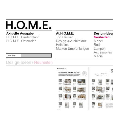
Aktuelle Ausgabe
At.H.O.M.E.
Design-Idee
H.O.M.E. Deutschland
Top Häuser
Neuheiten
H.O.M.E. Österreich
Design & Architektur
Möbel
Help-line
Bad
Marken-Empfehlungen
Lampen
Accessoires
suchen
Media
Design-Ideen
/
Neuheiten