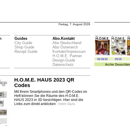
Freitag, 7. August 2026
n
Guides
Abo.Kontakt
City Guide
Abo Deutschland
Shop Guide
Abo Österreich
Rezept Guide
Kontakt/Impressum
H.O.M.E. Partner
06-08/26
05/26
Design-Guide
Datenschutz
Archiv
Deuschlan
H.O.M.E. HAUS 2023 QR
Codes
Mit Ihrem Smartphones und den QR-Codes im
Heft können Sie die Räume des H.O.M.E.
HAUS 2023 in 3D besichtigen. Hier sind die
Links zum direkt anklicken:
mehr dazu