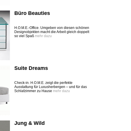
Büro Beauties
H.O.M.E.-Office. Umgeben von diesen schönen
Designobjekten macht die Arbeit gleich doppelt
so viel Spaß
mehr dazu
Suite Dreams
Check-in. H.O.M.E. zeigt die perfekte
Ausstattung für Luxusherbergen – und für das
Schlafzimmer zu Hause
mehr dazu
Jung & Wild