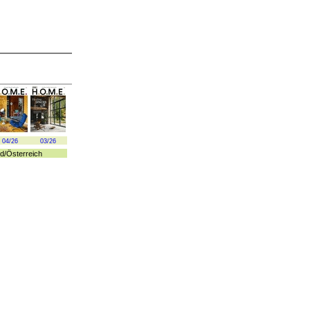
04/26
03/26
d
/
Österreich