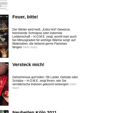
Feuer, bitte!
Der Winter wird heiß. „Extra Hot“-Gewürze,
brennende Schnäpse oder lodernde
Leidenschaft – H.O.M.E. zeigt, womit man auch
bei Minusgraden für wohlige Wärme sorgt: auf
Materialien, die liebend gerne Flammen
fangen
mehr dazu
Versteck mich!
Geheimnisse gut hüten: Ob Laster, Gelüste oder
Schätze – H.O.M.E. zeigt Ihnen, wie Sie
verräterische Indizien gekonnt verbergen
mehr
dazu
Neuheiten Köln 2011