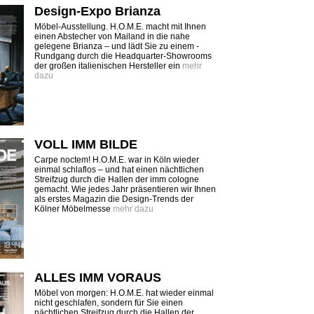
Design-Expo Brianza
Möbel-Ausstellung. H.O.M.E. macht mit Ihnen
einen Abstecher von Mailand in die nahe
gelegene Brianza – und lädt Sie zu einem ­
Rundgang durch die Headquarter-Showrooms
der großen italienischen Hersteller ein
mehr
dazu
VOLL IMM BILDE
Carpe noctem! H.O.M.E. war in Köln wieder
einmal schlaflos – und hat einen nächtlichen
Streifzug durch die Hallen der imm cologne
gemacht. Wie jedes Jahr präsentieren wir Ihnen
als erstes Magazin die Design-Trends der
Kölner Möbelmesse
mehr dazu
ALLES IMM VORAUS
Möbel von morgen: H.O.M.E. hat wieder einmal
nicht geschlafen, sondern für Sie einen
nächtlichen Streifzug durch die Hallen der