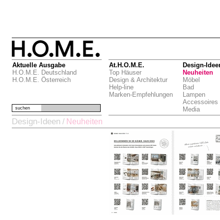
Aktuelle Ausgabe
At.H.O.M.E.
Design-Idee
H.O.M.E. Deutschland
Top Häuser
Neuheiten
H.O.M.E. Österreich
Design & Architektur
Möbel
Help-line
Bad
Marken-Empfehlungen
Lampen
Accessoires
suchen
Media
Design-Ideen
/
Neuheiten