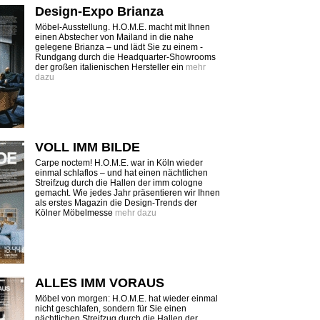
Design-Expo Brianza
Möbel-Ausstellung. H.O.M.E. macht mit Ihnen
einen Abstecher von Mailand in die nahe
gelegene Brianza – und lädt Sie zu einem ­
Rundgang durch die Headquarter-Showrooms
der großen italienischen Hersteller ein
mehr
dazu
VOLL IMM BILDE
Carpe noctem! H.O.M.E. war in Köln wieder
einmal schlaflos – und hat einen nächtlichen
Streifzug durch die Hallen der imm cologne
gemacht. Wie jedes Jahr präsentieren wir Ihnen
als erstes Magazin die Design-Trends der
Kölner Möbelmesse
mehr dazu
ALLES IMM VORAUS
Möbel von morgen: H.O.M.E. hat wieder einmal
nicht geschlafen, sondern für Sie einen
nächtlichen Streifzug durch die Hallen der