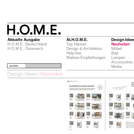
Aktuelle Ausgabe
At.H.O.M.E.
Design-Idee
H.O.M.E. Deutschland
Top Häuser
Neuheiten
H.O.M.E. Österreich
Design & Architektur
Möbel
Help-line
Bad
Marken-Empfehlungen
Lampen
Accessoires
suchen
Media
Design-Ideen
/
Neuheiten