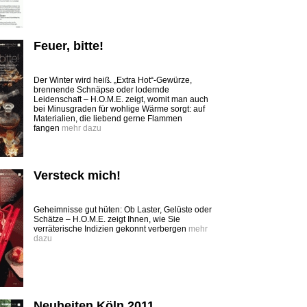
Feuer, bitte!
Der Winter wird heiß. „Extra Hot“-Gewürze,
brennende Schnäpse oder lodernde
Leidenschaft – H.O.M.E. zeigt, womit man auch
bei Minusgraden für wohlige Wärme sorgt: auf
Materialien, die liebend gerne Flammen
fangen
mehr dazu
Versteck mich!
Geheimnisse gut hüten: Ob Laster, Gelüste oder
Schätze – H.O.M.E. zeigt Ihnen, wie Sie
verräterische Indizien gekonnt verbergen
mehr
dazu
Neuheiten Köln 2011