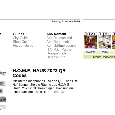
Freitag, 7. August 2026
n
Guides
Abo.Kontakt
City Guide
Abo Deutschland
Shop Guide
Abo Österreich
Rezept Guide
Kontakt/Impressum
H.O.M.E. Partner
06-08/26
05/26
Design-Guide
Datenschutz
Archiv
Deuschlan
H.O.M.E. HAUS 2023 QR
Codes
Mit Ihrem Smartphones und den QR-Codes im
Heft können Sie die Räume des H.O.M.E.
HAUS 2023 in 3D besichtigen. Hier sind die
Links zum direkt anklicken:
mehr dazu