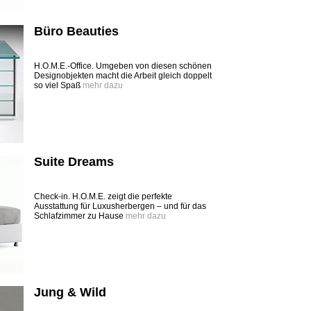
Büro Beauties
H.O.M.E.-Office. Umgeben von diesen schönen
Designobjekten macht die Arbeit gleich doppelt
so viel Spaß
mehr dazu
Suite Dreams
Check-in. H.O.M.E. zeigt die perfekte
Ausstattung für Luxusherbergen – und für das
Schlafzimmer zu Hause
mehr dazu
Jung & Wild