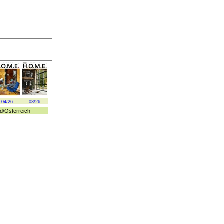
04/26
03/26
d
/
Österreich