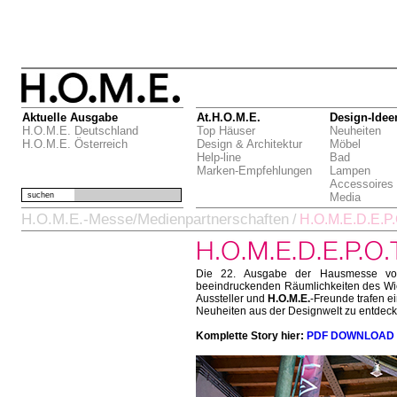
Aktuelle Ausgabe
At.H.O.M.E.
Design-Idee
H.O.M.E. Deutschland
Top Häuser
Neuheiten
H.O.M.E. Österreich
Design & Architektur
Möbel
Help-line
Bad
Marken-Empfehlungen
Lampen
Accessoires
suchen
Media
H.O.M.E.-Messe/Medienpartnerschaften
/
H.O.M.E.D.E.P.
Die 22. Ausgabe der Hausmesse 
beeindruckenden Räumlichkeiten des Wie
Aussteller und
H.O.M.E.
-Freunde trafen e
Neuheiten aus der Designwelt zu entdec
Komplette Story hier:
PDF DOWNLOAD