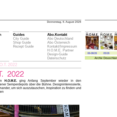
Donnerstag, 6. August 2026
n
Guides
Abo.Kontakt
City Guide
Abo Deutschland
Shop Guide
Abo Österreich
Rezept Guide
Kontakt/Impressum
H.O.M.E. Partner
06-08/26
05/26
Design-Guide
Datenschutz
Archiv
Deuschlan
O.T. 2022
von
H.O.M.E.
ging Anfang September wieder in den
ner Semperdepots über die Bühne. Designinteressierte,
inander, um sich auszutauschen, Inspiration zu finden und
ken