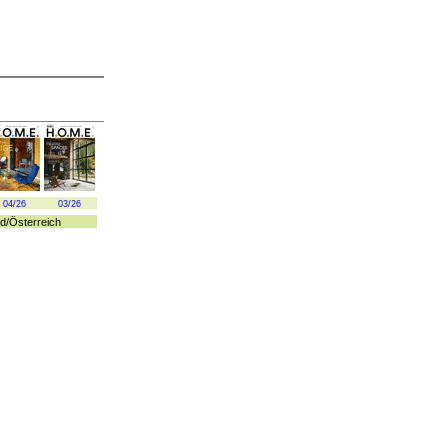
04/26
03/26
d
/
Österreich