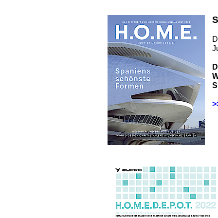
S
D
J
D
W
S
>