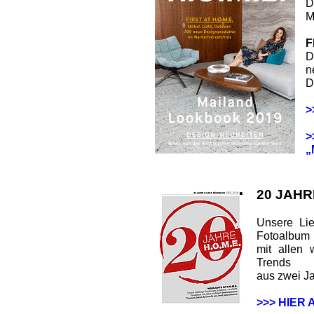
D
M
F
D
n
D
>
>
„
20 JAHR
Unsere Lie
Fotoalbum
mit allen 
Trends
aus zwei J
>>> HIER