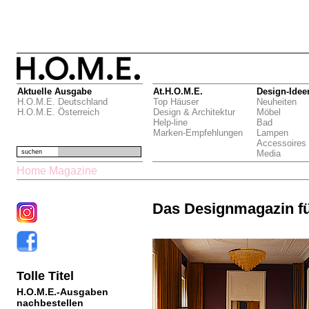
Aktuelle Ausgabe
At.H.O.M.E.
Design-Idee
H.O.M.E. Deutschland
Top Häuser
Neuheiten
H.O.M.E. Österreich
Design & Architektur
Möbel
Help-line
Bad
Marken-Empfehlungen
Lampen
Accessoires
suchen
Media
Home Magazine
Das Designmagazin f
Tolle Titel
H.O.M.E.-Ausgaben
nachbestellen