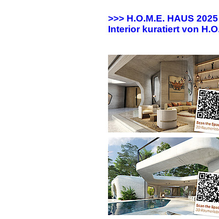
>>> H.O.M.E. HAUS 202
Interior kuratiert von H.O