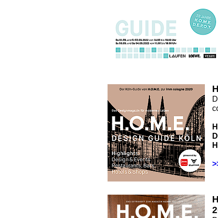
H
D
c
H
D
H
>
2