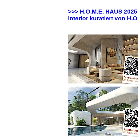
>>> H.O.M.E. HAUS 202
Interior kuratiert von H.O