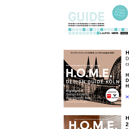
H
D
c
H
D
H
>
2