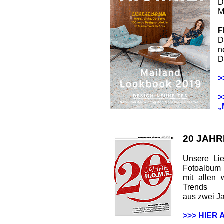
D
M
F
D
n
D
>
>
„
20 JAHR
Unsere Lie
Fotoalbum
mit allen 
Trends
aus zwei J
>>> HIER