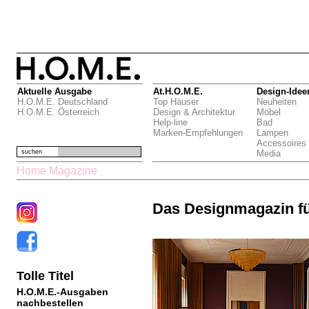
Aktuelle Ausgabe
At.H.O.M.E.
Design-Idee
H.O.M.E. Deutschland
Top Häuser
Neuheiten
H.O.M.E. Österreich
Design & Architektur
Möbel
Help-line
Bad
Marken-Empfehlungen
Lampen
Accessoires
suchen
Media
Home Magazine
Das Designmagazin f
Tolle Titel
H.O.M.E.-Ausgaben
nachbestellen