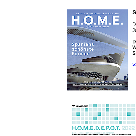
S
D
J
D
W
S
>