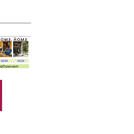
04/26
03/26
d
/
Österreich