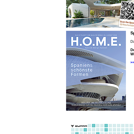
S
D
D
Wo
>