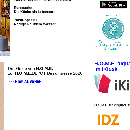
Eurocucina
Die Küche als Lebensort
Yacht-Special
Refugien aufdem Wasser
H.O.M.E. digit
Der Guide von
H.O.M.E.
im iKiosk
zur
H.O.M.E.
DEPOT Designmesse 2026
>>> HIER ANSEHEN
H.O.M.E.
ist Mitglied 