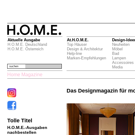
Aktuelle Ausgabe
At.H.O.M.E.
Design-Idee
H.O.M.E. Deutschland
Top Häuser
Neuheiten
H.O.M.E. Österreich
Design & Architektur
Möbel
Help-line
Bad
Marken-Empfehlungen
Lampen
Accessoires
suchen
Media
Home Magazine
Das Designmagazin für m
Tolle Titel
H.O.M.E.-Ausgaben
nachbestellen