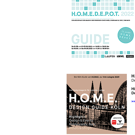
H
De
Hi
De
>