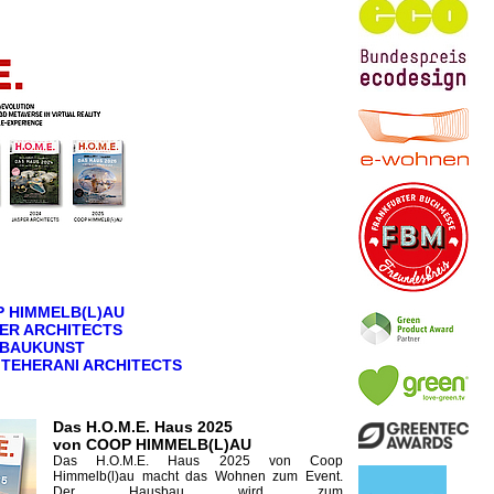
 HIMMELB(L)AU
SPER ARCHITECTS
O BAUKUNST
I TEHERANI ARCHITECTS
Das H.O.M.E. Haus 2025
von COOP HIMMELB(L)AU
Das H.O.M.E. Haus 2025 von Coop
Himmelb(l)au macht das Wohnen zum Event.
Der Hausbau wird zum