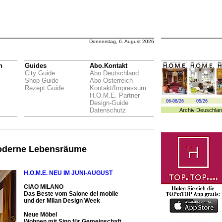
Donnerstag, 6. August 2026
n
Guides
Abo.Kontakt
City Guide
Abo Deutschland
Shop Guide
Abo Österreich
Rezept Guide
Kontakt/Impressum
H.O.M.E. Partner
06-08/26
05/26
Design-Guide
Datenschutz
Archiv
Deuschlan
oderne Lebensräume
H.O.M.E. NEU IM JUNI-AUGU
ST
CIAO MILANO
Das Beste vom Salone del mobile
und der Milan Design Week
Neue Möbel
Wohnen mit Sinn für Gemeinschaft