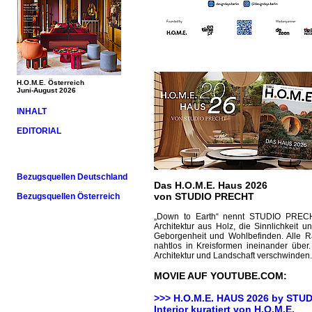
H.O.M.E. Österreich
Juni-August 2026
INHALT
EDITORIAL
Bezugsquellen Deutschland
Das H.O.M.E. Haus 2026
von STUDIO PRECHT
Bezugsquellen Österreich
„Down to Earth“ nennt STUDIO PRECHT
Architektur aus Holz, die Sinnlichkei
Geborgenheit und Wohlbefinden. Alle
nahtlos in Kreisformen ineinander übe
Architektur und Landschaft verschwinden.
MOVIE AUF YOUTUBE.COM:
>>> H.O.M.E. HAUS 2026 by
STUD
Interior kuratiert von H.O.M.E.