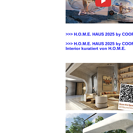
>>> H.O.M.E. HAUS 2025 by
COOP
>>> H.O.M.E. HAUS 2025 by
COOP
Interior kuratiert von H.O.M.E.