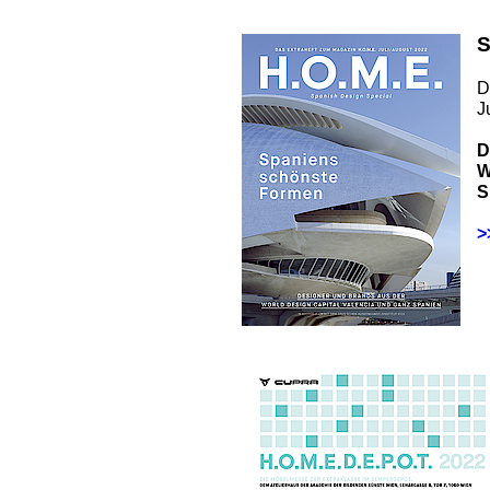
S
D
J
D
W
S
>