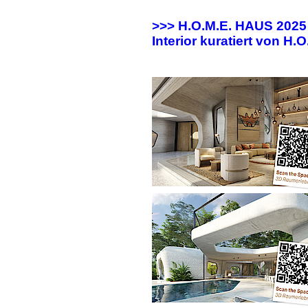
>>> H.O.M.E. HAUS 202
Interior kuratiert von H.O