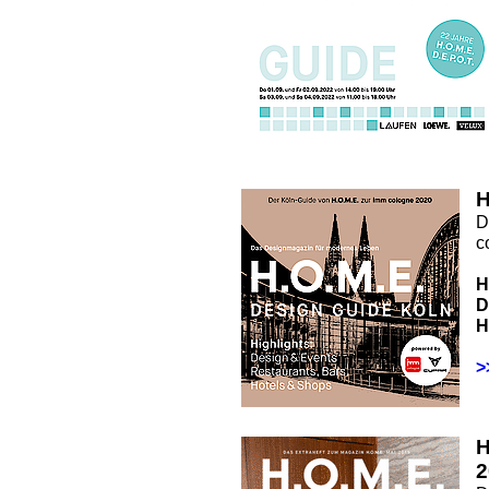
H
D
c
H
D
H
>
2