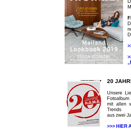
D
M
F
D
n
D
>
>
„
20 JAHR
Unsere Lie
Fotoalbum
mit allen 
Trends
aus zwei J
>>> HIER