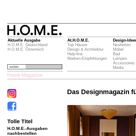
Aktuelle Ausgabe
At.H.O.M.E.
Design-Idee
H.O.M.E. Deutschland
Top Häuser
Neuheiten
H.O.M.E. Österreich
Design & Architektur
Möbel
Help-line
Bad
Marken-Empfehlungen
Lampen
Accessoires
suchen
Media
Home Magazine
Das Designmagazin f
Tolle Titel
H.O.M.E.-Ausgaben
nachbestellen