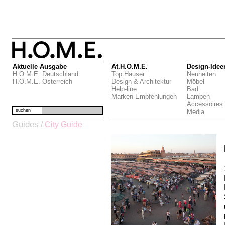
Aktuelle Ausgabe
At.H.O.M.E.
Design-Idee
H.O.M.E. Deutschland
Top Häuser
Neuheiten
H.O.M.E. Österreich
Design & Architektur
Möbel
Help-line
Bad
Marken-Empfehlungen
Lampen
Accessoires
suchen
Media
Guides
/
City Guide