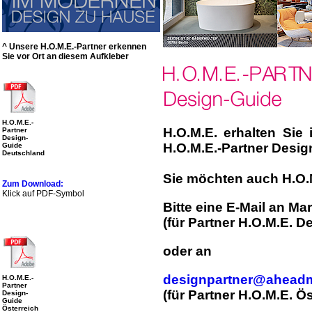
^ Unsere H.O.M.E.-Partner erkennen
Sie vor Ort an diesem Aufkleber
H.O.M.E.-
H.O.M.E. erhalten Sie
Partner
Design-
H.O.M.E.-Partner Desig
Guide
Deutschland
Sie möchten auch H.O.
Zum Download:
Klick auf PDF-Symbol
Bitte eine E-Mail an Mar
(
für
Partner H.O.M.E. D
oder an
designpartner@ahead
H.O.M.E.-
Partner
(für Partner H.O.M.E. Ös
Design-
Guide
Österreich