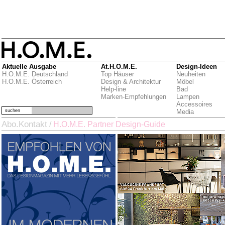
Aktuelle Ausgabe
At.H.O.M.E.
Design-Ideen
H.O.M.E. Deutschland
Top Häuser
Neuheiten
H.O.M.E. Österreich
Design & Architektur
Möbel
Help-line
Bad
Marken-Empfehlungen
Lampen
Accessoires
suchen
Media
Abo.Kontakt
/
H.O.M.E. Partner Design-Guide