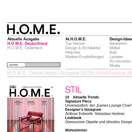
Aktuelle Ausgabe
At.H.O.M.E.
Design-Idee
H.O.M.E. Deutschland
Top Häuser
Neuheiten
H.O.M.E. Österreich
Design & Architektur
Möbel
Help-line
Bad
Marken-Empfehlungen
Lampen
Accessoires
suchen
Media
H.O.M.E. Deutschland
Ausgabe 02/26
/
/
Inhalt Februar 26
10 Aktuelle Trends
Signature Piece
Unverwüstlich: der „Eames Lounge Chair
Designer’s Instagram
Zeitlose Entwürfe: Sebastian Herkner
Lookbook
Glamouröse Objekte und stilvolles Desig
Wohnzimmer