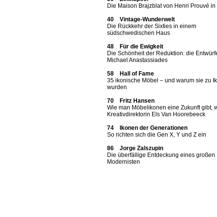
Die Maison Brajzblat von Henri Prouvé i
40 Vintage-Wunderwelt
Die Rückkehr der Sixties in einem
südschwedischen Haus
48 Für die Ewigkeit
Die Schönheit der Reduktion: die Entwürf
Michael Anastassiades
58 Hall of Fame
35 ikonische Möbel – und warum sie zu I
wurden
70 Fritz Hansen
Wie man Möbelikonen eine Zukunft gibt, 
Kreativdirektorin Els Van Hoorebeeck
74 Ikonen der Generationen
So richten sich die Gen X, Y und Z ein
86 Jorge Zalszupin
Die überfällige Entdeckung eines großen
Modernisten