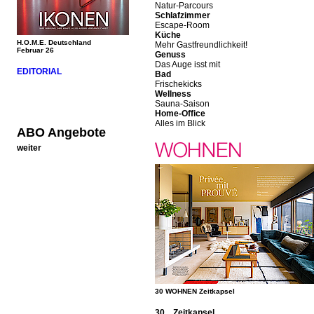
Natur-Parcours
Schlafzimmer
Escape-Room
Küche
H.O.M.E. Deutschland
Mehr Gastfreundlichkeit!
Februar 26
Genuss
Das Auge isst mit
EDITORIAL
Bad
Frischekicks
Wellness
Sauna-Saison
Home-Office
Alles im Blick
ABO Angebote
weiter
30 WOHNEN Zeitkapsel
30 Zeitkapsel