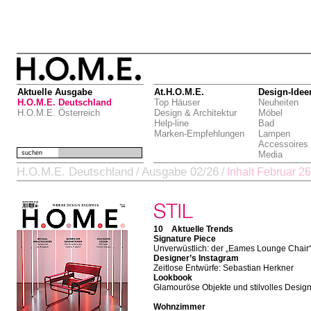
Aktuelle Ausgabe
At.H.O.M.E.
Design-Idee
H.O.M.E. Deutschland
Top Häuser
Neuheiten
H.O.M.E. Österreich
Design & Architektur
Möbel
Help-line
Bad
Marken-Empfehlungen
Lampen
Accessoires
suchen
Media
H.O.M.E. Deutschland
Ausgabe 02/26
/
/
Inhalt Februar 26
10 Aktuelle Trends
Signature Piece
Unverwüstlich: der „Eames Lounge Chair
Designer’s Instagram
Zeitlose Entwürfe: Sebastian Herkner
Lookbook
Glamouröse Objekte und stilvolles Desig
Wohnzimmer