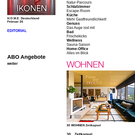
Natur-Parcours
Schlafzimmer
Escape-Room
Küche
H.O.M.E. Deutschland
Mehr Gastfreundlichkeit!
Februar 26
Genuss
Das Auge isst mit
EDITORIAL
Bad
Frischekicks
Wellness
Sauna-Saison
Home-Office
Alles im Blick
ABO Angebote
weiter
30 WOHNEN Zeitkapsel
30 Zeitkapsel