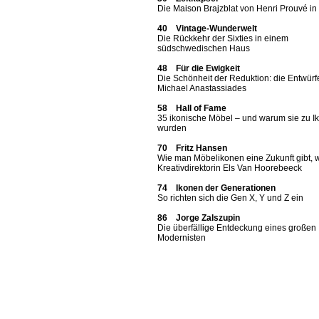
Die Maison Brajzblat von Henri Prouvé i
40 Vintage-Wunderwelt
Die Rückkehr der Sixties in einem
südschwedischen Haus
48 Für die Ewigkeit
Die Schönheit der Reduktion: die Entwürf
Michael Anastassiades
58 Hall of Fame
35 ikonische Möbel – und warum sie zu I
wurden
70 Fritz Hansen
Wie man Möbelikonen eine Zukunft gibt, 
Kreativdirektorin Els Van Hoorebeeck
74 Ikonen der Generationen
So richten sich die Gen X, Y und Z ein
86 Jorge Zalszupin
Die überfällige Entdeckung eines großen
Modernisten