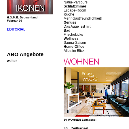
Natur-Parcours
Schlafzimmer
Escape-Room
Küche
H.O.M.E. Deutschland
Mehr Gastfreundlichkeit!
Februar 26
Genuss
Das Auge isst mit
EDITORIAL
Bad
Frischekicks
Wellness
Sauna-Saison
Home-Office
Alles im Blick
ABO Angebote
weiter
30 WOHNEN Zeitkapsel
30 Zeitkapsel