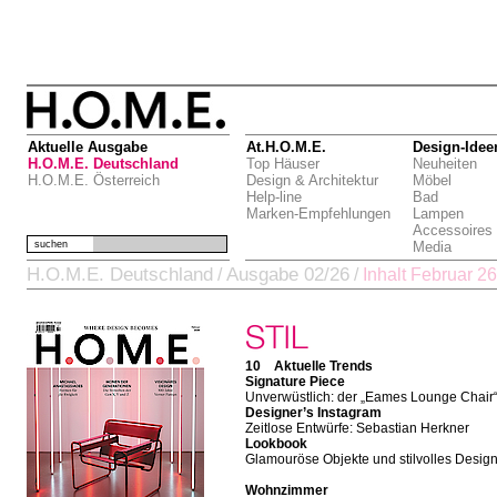
Aktuelle Ausgabe
At.H.O.M.E.
Design-Idee
H.O.M.E. Deutschland
Top Häuser
Neuheiten
H.O.M.E. Österreich
Design & Architektur
Möbel
Help-line
Bad
Marken-Empfehlungen
Lampen
Accessoires
suchen
Media
H.O.M.E. Deutschland
Ausgabe 02/26
/
/
Inhalt Februar 26
10 Aktuelle Trends
Signature Piece
Unverwüstlich: der „Eames Lounge Chair
Designer’s Instagram
Zeitlose Entwürfe: Sebastian Herkner
Lookbook
Glamouröse Objekte und stilvolles Desig
Wohnzimmer