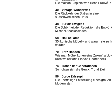
Die Maison Brajzblat von Henri Prouvé i
40 Vintage-Wunderwelt
Die Rückkehr der Sixties in einem
südschwedischen Haus
48 Für die Ewigkeit
Die Schönheit der Reduktion: die Entwürf
Michael Anastassiades
58 Hall of Fame
35 ikonische Möbel – und warum sie zu I
wurden
70 Fritz Hansen
Wie man Möbelikonen eine Zukunft gibt, 
Kreativdirektorin Els Van Hoorebeeck
74 Ikonen der Generationen
So richten sich die Gen X, Y und Z ein
86 Jorge Zalszupin
Die überfällige Entdeckung eines großen
Modernisten