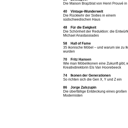
Die Maison Brajzblat von Henri Prouvé i
40 Vintage-Wunderwelt
Die Rückkehr der Sixties in einem
südschwedischen Haus
48 Für die Ewigkeit
Die Schönheit der Reduktion: die Entwürf
Michael Anastassiades
58 Hall of Fame
35 ikonische Möbel – und warum sie zu I
wurden
70 Fritz Hansen
Wie man Möbelikonen eine Zukunft gibt, 
Kreativdirektorin Els Van Hoorebeeck
74 Ikonen der Generationen
So richten sich die Gen X, Y und Z ein
86 Jorge Zalszupin
Die überfällige Entdeckung eines großen
Modernisten