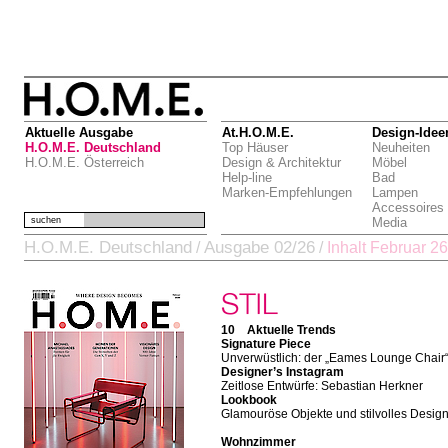
Aktuelle Ausgabe
At.H.O.M.E.
Design-Idee
H.O.M.E. Deutschland
Top Häuser
Neuheiten
H.O.M.E. Österreich
Design & Architektur
Möbel
Help-line
Bad
Marken-Empfehlungen
Lampen
Accessoires
suchen
Media
H.O.M.E. Deutschland
Ausgabe 02/26
/
/
Inhalt Februar 26
10 Aktuelle Trends
Signature Piece
Unverwüstlich: der „Eames Lounge Chair
Designer’s Instagram
Zeitlose Entwürfe: Sebastian Herkner
Lookbook
Glamouröse Objekte und stilvolles Desig
Wohnzimmer