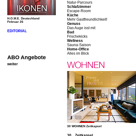
Natur-Parcours
Schlafzimmer
Escape-Room
Küche
H.O.M.E. Deutschland
Mehr Gastfreundlichkeit!
Februar 26
Genuss
Das Auge isst mit
EDITORIAL
Bad
Frischekicks
Wellness
Sauna-Saison
Home-Office
Alles im Blick
ABO Angebote
weiter
30 WOHNEN Zeitkapsel
30 Zeitkapsel