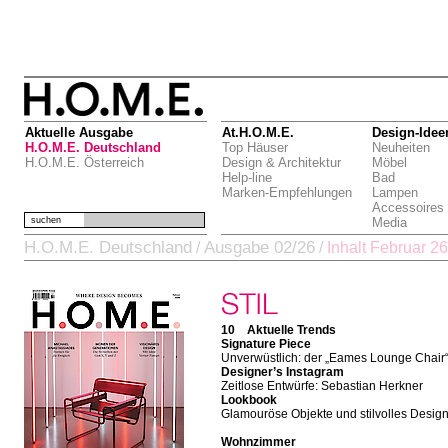
Aktuelle Ausgabe
At.H.O.M.E.
Design-Idee
H.O.M.E. Deutschland
Top Häuser
Neuheiten
H.O.M.E. Österreich
Design & Architektur
Möbel
Help-line
Bad
Marken-Empfehlungen
Lampen
Accessoires
suchen
Media
H.O.M.E. Deutschland
Ausgabe 02/26
/
/
Inhalt Februar 26
10 Aktuelle Trends
Signature Piece
Unverwüstlich: der „Eames Lounge Chair
Designer’s Instagram
Zeitlose Entwürfe: Sebastian Herkner
Lookbook
Glamouröse Objekte und stilvolles Desig
Wohnzimmer