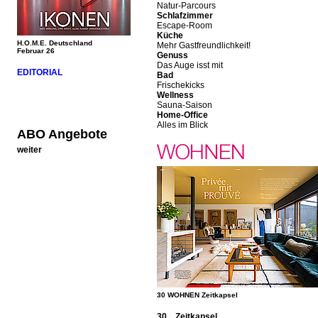
Natur-Parcours
Schlafzimmer
Escape-Room
Küche
H.O.M.E. Deutschland
Mehr Gastfreundlichkeit!
Februar 26
Genuss
Das Auge isst mit
EDITORIAL
Bad
Frischekicks
Wellness
Sauna-Saison
Home-Office
Alles im Blick
ABO Angebote
weiter
30 WOHNEN Zeitkapsel
30 Zeitkapsel