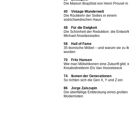
Die Maison Brajzblat von Henri Prouvé i
40 Vintage-Wunderwelt
Die Rückkehr der Sixties in einem
südschwedischen Haus
48 Für die Ewigkeit
Die Schönheit der Reduktion: die Entwürf
Michael Anastassiades
58 Hall of Fame
35 ikonische Möbel – und warum sie zu I
wurden
70 Fritz Hansen
Wie man Möbelikonen eine Zukunft gibt, 
Kreativdirektorin Els Van Hoorebeeck
74 Ikonen der Generationen
So richten sich die Gen X, Y und Z ein
86 Jorge Zalszupin
Die überfällige Entdeckung eines großen
Modernisten