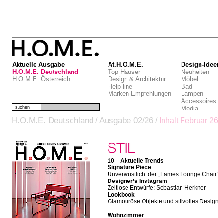
Aktuelle Ausgabe
At.H.O.M.E.
Design-Idee
H.O.M.E. Deutschland
Top Häuser
Neuheiten
H.O.M.E. Österreich
Design & Architektur
Möbel
Help-line
Bad
Marken-Empfehlungen
Lampen
Accessoires
suchen
Media
H.O.M.E. Deutschland
Ausgabe 02/26
/
/
Inhalt Februar 26
10 Aktuelle Trends
Signature Piece
Unverwüstlich: der „Eames Lounge Chair
Designer’s Instagram
Zeitlose Entwürfe: Sebastian Herkner
Lookbook
Glamouröse Objekte und stilvolles Desig
Wohnzimmer