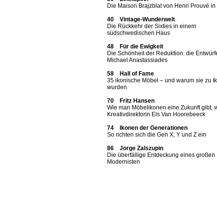
Die Maison Brajzblat von Henri Prouvé i
40 Vintage-Wunderwelt
Die Rückkehr der Sixties in einem
südschwedischen Haus
48 Für die Ewigkeit
Die Schönheit der Reduktion: die Entwürf
Michael Anastassiades
58 Hall of Fame
35 ikonische Möbel – und warum sie zu I
wurden
70 Fritz Hansen
Wie man Möbelikonen eine Zukunft gibt, 
Kreativdirektorin Els Van Hoorebeeck
74 Ikonen der Generationen
So richten sich die Gen X, Y und Z ein
86 Jorge Zalszupin
Die überfällige Entdeckung eines großen
Modernisten