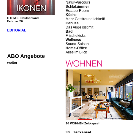
Natur-Parcours
Schlafzimmer
Escape-Room
Küche
H.O.M.E. Deutschland
Mehr Gastfreundlichkeit!
Februar 26
Genuss
Das Auge isst mit
EDITORIAL
Bad
Frischekicks
Wellness
Sauna-Saison
Home-Office
Alles im Blick
ABO Angebote
weiter
30 WOHNEN Zeitkapsel
30 Zeitkapsel