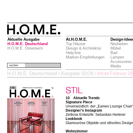
Aktuelle Ausgabe
At.H.O.M.E.
Design-Idee
H.O.M.E. Deutschland
Top Häuser
Neuheiten
H.O.M.E. Österreich
Design & Architektur
Möbel
Help-line
Bad
Marken-Empfehlungen
Lampen
Accessoires
suchen
Media
H.O.M.E. Deutschland
Ausgabe 02/26
/
/
Inhalt Februar 26
10 Aktuelle Trends
Signature Piece
Unverwüstlich: der „Eames Lounge Chair
Designer’s Instagram
Zeitlose Entwürfe: Sebastian Herkner
Lookbook
Glamouröse Objekte und stilvolles Desig
Wohnzimmer