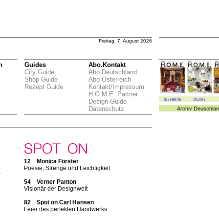
Freitag, 7. August 2026
n
Guides
Abo.Kontakt
City Guide
Abo Deutschland
Shop Guide
Abo Österreich
Rezept Guide
Kontakt/Impressum
H.O.M.E. Partner
06-08/26
05/26
Design-Guide
Datenschutz
Archiv
Deuschlan
12 Monica Förster
Poesie, Strenge und Leichtigkeit
“
54 Verner Panton
Visionär der Designwelt
n
82 Spot on Carl Hansen
Feier des perfekten Handwerks