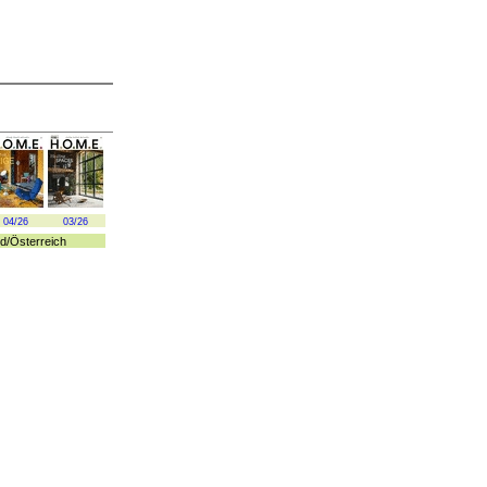
04/26
03/26
d
/
Österreich