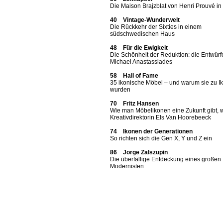
Die Maison Brajzblat von Henri Prouvé i
40 Vintage-Wunderwelt
Die Rückkehr der Sixties in einem
südschwedischen Haus
48 Für die Ewigkeit
Die Schönheit der Reduktion: die Entwürf
Michael Anastassiades
58 Hall of Fame
35 ikonische Möbel – und warum sie zu I
wurden
70 Fritz Hansen
Wie man Möbelikonen eine Zukunft gibt, 
Kreativdirektorin Els Van Hoorebeeck
74 Ikonen der Generationen
So richten sich die Gen X, Y und Z ein
86 Jorge Zalszupin
Die überfällige Entdeckung eines großen
Modernisten