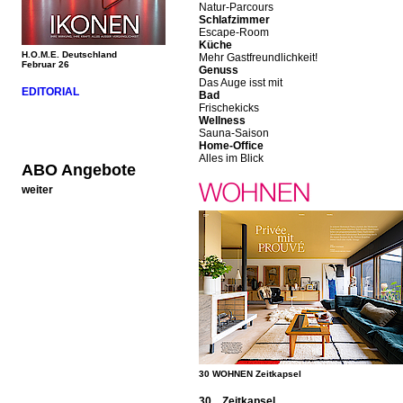
Natur-Parcours
Schlafzimmer
Escape-Room
Küche
H.O.M.E. Deutschland
Mehr Gastfreundlichkeit!
Februar 26
Genuss
Das Auge isst mit
EDITORIAL
Bad
Frischekicks
Wellness
Sauna-Saison
Home-Office
Alles im Blick
ABO Angebote
weiter
30 WOHNEN Zeitkapsel
30 Zeitkapsel