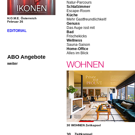
Natur-Parcours
Schlafzimmer
Escape-Room
Küche
H.O.M.E. Österreich
Mehr Gastfreundlichkeit!
Februar 26
Genuss
Das Auge isst mit
EDITORIAL
Bad
Frischekicks
Wellness
Sauna-Saison
Home-Office
Alles im Blick
ABO Angebote
weiter
30 WOHNEN Zeitkapsel
30 Zeitkapsel