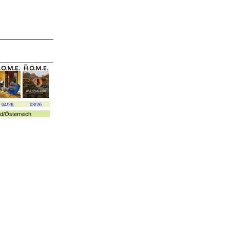
04/26
03/26
d
/
Österreich