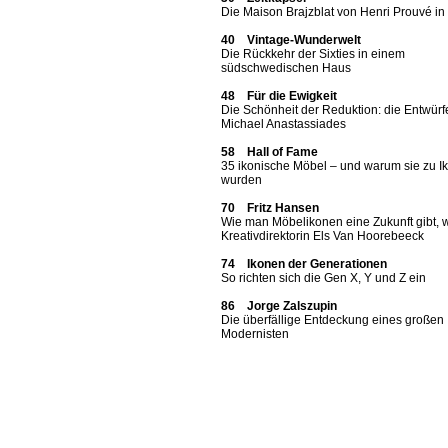
Die Maison Brajzblat von Henri Prouvé i
40 Vintage-Wunderwelt
Die Rückkehr der Sixties in einem
südschwedischen Haus
48 Für die Ewigkeit
Die Schönheit der Reduktion: die Entwürf
Michael Anastassiades
58 Hall of Fame
35 ikonische Möbel – und warum sie zu I
wurden
70 Fritz Hansen
Wie man Möbelikonen eine Zukunft gibt, 
Kreativdirektorin Els Van Hoorebeeck
74 Ikonen der Generationen
So richten sich die Gen X, Y und Z ein
86 Jorge Zalszupin
Die überfällige Entdeckung eines großen
Modernisten