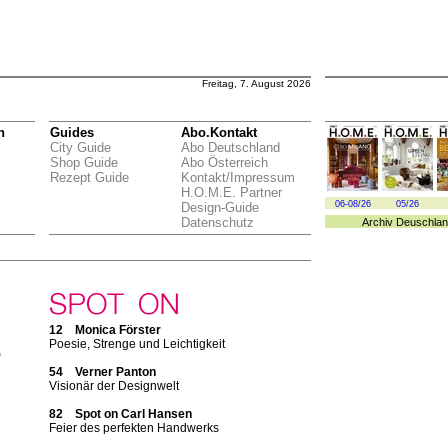
Freitag, 7. August 2026
n
Guides
Abo.Kontakt
City Guide
Abo Deutschland
Shop Guide
Abo Österreich
Rezept Guide
Kontakt/Impressum
H.O.M.E. Partner
06-08/26
05/26
Design-Guide
Datenschutz
Archiv
Deuschlan
12 Monica Förster
Poesie, Strenge und Leichtigkeit
“
54 Verner Panton
Visionär der Designwelt
n
82 Spot on Carl Hansen
Feier des perfekten Handwerks