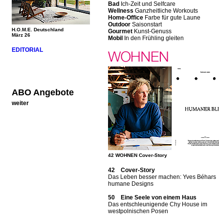
Bad
Ich-Zeit und Selfcare
Wellness
Ganzheitliche Workouts
Home-Office
Farbe für gute Laune
Outdoor
Saisonstart
H.O.M.E. Deutschland
Gourmet
Kunst-Genuss
März 26
Mobil
In den Frühling gleiten
EDITORIAL
ABO Angebote
weiter
42 WOHNEN Cover-Story
42 Cover-Story
Das Leben besser machen: Yves Béhars
humane Designs
50 Eine Seele von einem Haus
Das entschleunigende Chy House im
westpolnischen Posen