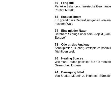
60 Feng Hui
Perfekte Balance: chinesische Geomantie
Pariser Marais
68 Escape-Room
Ein grandioses Retreat, umgeben von ei
riesigen Wald
74 Eins mit der Natur
Bernhard Schluga über sein Projekt „I-am
Escape“
78 Ode an das Analoge
Schallplatten, Bücher, Brettspiele: Inseln i
flüchtigen Welt
86 Healing Spaces
Wie man Räume gestaltet, die die mental
Gesundheit fördern
94 Bewegung bitte!
Von Shaker-Möbeln zu Hightech-Bürostü