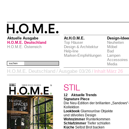
Aktuelle Ausgabe
At.H.O.M.E.
Design-Idee
H.O.M.E. Deutschland
Top Häuser
Neuheiten
H.O.M.E. Österreich
Design & Architektur
Möbel
Help-line
Bad
Marken-Empfehlungen
Lampen
Accessoires
suchen
Media
H.O.M.E. Deutschland
Ausgabe 03/26
/
/
Inhalt März 26
12 Aktuelle Trends
Signature Piece
Die Neu-Edition der brillanten „Sandows“
Kollektion
Lookbook
Glamouröse Objekte
und stilvolles Design
Wohnzimmer
Runterkommen
Schlafzimmer
Tiefer schlafen
Küche
Selbst Brot backen