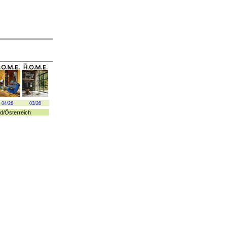
04/26
03/26
d
/
Österreich