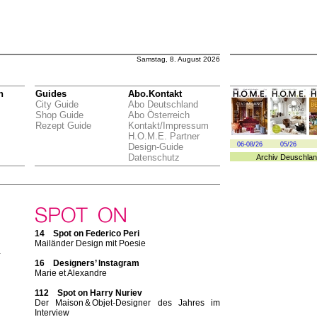
Samstag, 8. August 2026
n
Guides
Abo.Kontakt
City Guide
Abo Deutschland
Shop Guide
Abo Österreich
Rezept Guide
Kontakt/Impressum
H.O.M.E. Partner
06-08/26
05/26
Design-Guide
Datenschutz
Archiv
Deuschlan
14 Spot on Federico Peri
Mailänder Design mit Poesie
-
16 Designers’ Instagram
Marie et Alexandre
112 Spot on Harry Nuriev
Der Maison & Objet-Designer des Jahres im
Interview