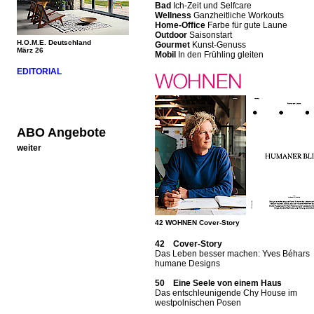
Bad
Ich-Zeit und Selfcare
Wellness
Ganzheitliche Workouts
Home-Office
Farbe für gute Laune
Outdoor
Saisonstart
H.O.M.E. Deutschland
Gourmet
Kunst-Genuss
März 26
Mobil
In den Frühling gleiten
EDITORIAL
ABO Angebote
weiter
42 WOHNEN Cover-Story
42 Cover-Story
Das Leben besser machen: Yves Béhars
humane Designs
50 Eine Seele von einem Haus
Das entschleunigende Chy House im
westpolnischen Posen