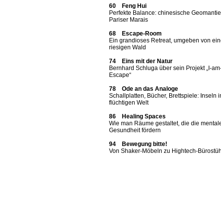
60 Feng Hui
Perfekte Balance: chinesische Geomantie
Pariser Marais
68 Escape-Room
Ein grandioses Retreat, umgeben von ei
riesigen Wald
74 Eins mit der Natur
Bernhard Schluga über sein Projekt „I-am
Escape“
78 Ode an das Analoge
Schallplatten, Bücher, Brettspiele: Inseln i
flüchtigen Welt
86 Healing Spaces
Wie man Räume gestaltet, die die mental
Gesundheit fördern
94 Bewegung bitte!
Von Shaker-Möbeln zu Hightech-Bürostü