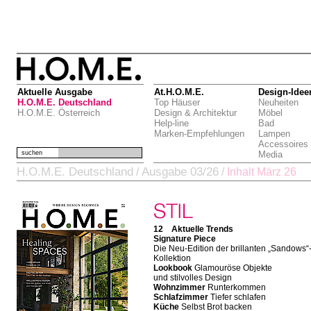
Aktuelle Ausgabe
At.H.O.M.E.
Design-Idee
H.O.M.E. Deutschland
Top Häuser
Neuheiten
H.O.M.E. Österreich
Design & Architektur
Möbel
Help-line
Bad
Marken-Empfehlungen
Lampen
Accessoires
suchen
Media
H.O.M.E. Deutschland
Ausgabe 03/26
/
/
Inhalt März 26
12 Aktuelle Trends
Signature Piece
Die Neu-Edition der brillanten „Sandows“
Kollektion
Lookbook
Glamouröse Objekte
und stilvolles Design
Wohnzimmer
Runterkommen
Schlafzimmer
Tiefer schlafen
Küche
Selbst Brot backen