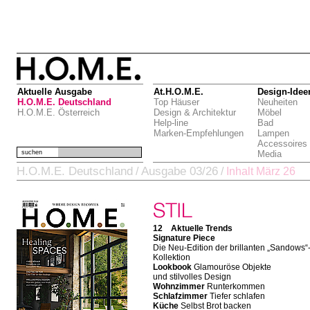
Aktuelle Ausgabe
At.H.O.M.E.
Design-Idee
H.O.M.E. Deutschland
Top Häuser
Neuheiten
H.O.M.E. Österreich
Design & Architektur
Möbel
Help-line
Bad
Marken-Empfehlungen
Lampen
Accessoires
suchen
Media
H.O.M.E. Deutschland
Ausgabe 03/26
/
/
Inhalt März 26
12 Aktuelle Trends
Signature Piece
Die Neu-Edition der brillanten „Sandows“
Kollektion
Lookbook
Glamouröse Objekte
und stilvolles Design
Wohnzimmer
Runterkommen
Schlafzimmer
Tiefer schlafen
Küche
Selbst Brot backen