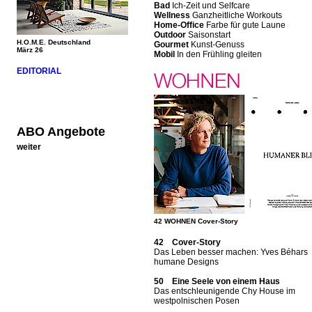
Bad
Ich-Zeit und Selfcare
Wellness
Ganzheitliche Workouts
Home-Office
Farbe für gute Laune
Outdoor
Saisonstart
H.O.M.E. Deutschland
Gourmet
Kunst-Genuss
März 26
Mobil
In den Frühling gleiten
EDITORIAL
ABO Angebote
weiter
42 WOHNEN Cover-Story
42 Cover-Story
Das Leben besser machen: Yves Béhars
humane Designs
50 Eine Seele von einem Haus
Das entschleunigende Chy House im
westpolnischen Posen