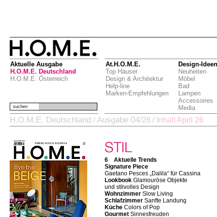
Aktuelle Ausgabe
At.H.O.M.E.
Design-Idee
H.O.M.E. Deutschland
Top Häuser
Neuheiten
H.O.M.E. Österreich
Design & Architektur
Möbel
Help-line
Bad
Marken-Empfehlungen
Lampen
Accessoires
suchen
Media
H.O.M.E. Deutschland
Ausgabe 04/26
/
/
Inhalt April 26
6 Aktuelle Trends
Signature Piece
Gaetano Pesces „Dalila“ für Cassina
Lookbook
Glamouröse Objekte
und stilvolles Design
Wohnzimmer
Slow Living
Schlafzimmer
Sanfte Landung
Küche
Colors of Pop
Gourmet
Sinnesfreuden