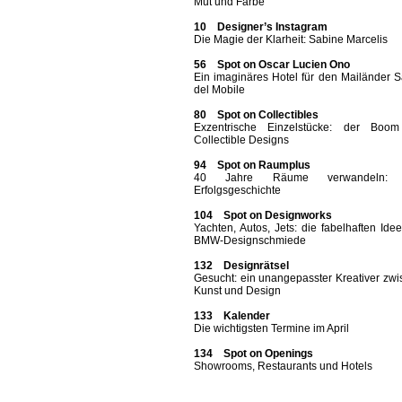
Mut und Farbe
10 Designer’s Instagram
Die Magie der Klarheit: Sabine Marcelis
56 Spot on Oscar Lucien Ono
Ein imaginäres Hotel für den Mailänder 
del Mobile
80 Spot on Collectibles
Exzentrische Einzelstücke: der Boo
Collectible Designs
94 Spot on Raumplus
40 Jahre Räume verwandeln: 
Erfolgsgeschichte
104 Spot on Designworks
Yachten, Autos, Jets: die fabelhaften Ide
BMW-Designschmiede
132 Designrätsel
Gesucht: ein unangepasster Kreativer zw
Kunst und Design
133 Kalender
Die wichtigsten Termine im April
134 Spot on Openings
Showrooms, Restaurants und Hotels