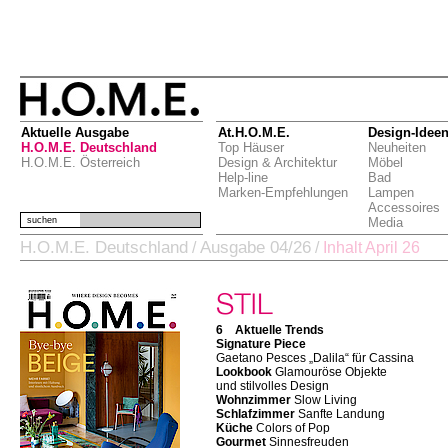
Aktuelle Ausgabe
At.H.O.M.E.
Design-Idee
H.O.M.E. Deutschland
Top Häuser
Neuheiten
H.O.M.E. Österreich
Design & Architektur
Möbel
Help-line
Bad
Marken-Empfehlungen
Lampen
Accessoires
suchen
Media
H.O.M.E. Deutschland
Ausgabe 04/26
/
/
Inhalt April 26
6 Aktuelle Trends
Signature Piece
Gaetano Pesces „Dalila“ für Cassina
Lookbook
Glamouröse Objekte
und stilvolles Design
Wohnzimmer
Slow Living
Schlafzimmer
Sanfte Landung
Küche
Colors of Pop
Gourmet
Sinnesfreuden