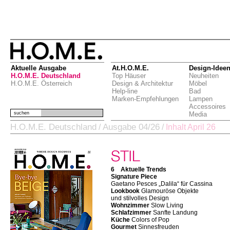
Aktuelle Ausgabe
At.H.O.M.E.
Design-Idee
H.O.M.E. Deutschland
Top Häuser
Neuheiten
H.O.M.E. Österreich
Design & Architektur
Möbel
Help-line
Bad
Marken-Empfehlungen
Lampen
Accessoires
suchen
Media
H.O.M.E. Deutschland
Ausgabe 04/26
/
/
Inhalt April 26
6 Aktuelle Trends
Signature Piece
Gaetano Pesces „Dalila“ für Cassina
Lookbook
Glamouröse Objekte
und stilvolles Design
Wohnzimmer
Slow Living
Schlafzimmer
Sanfte Landung
Küche
Colors of Pop
Gourmet
Sinnesfreuden