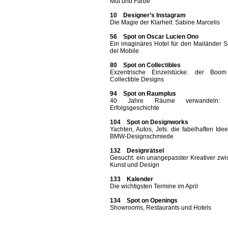
Mut und Farbe
10 Designer’s Instagram
Die Magie der Klarheit: Sabine Marcelis
56 Spot on Oscar Lucien Ono
Ein imaginäres Hotel für den Mailänder 
del Mobile
80 Spot on Collectibles
Exzentrische Einzelstücke: der Boo
Collectible Designs
94 Spot on Raumplus
40 Jahre Räume verwandeln: 
Erfolgsgeschichte
104 Spot on Designworks
Yachten, Autos, Jets: die fabelhaften Ide
BMW-Designschmiede
132 Designrätsel
Gesucht: ein unangepasster Kreativer zw
Kunst und Design
133 Kalender
Die wichtigsten Termine im April
134 Spot on Openings
Showrooms, Restaurants und Hotels