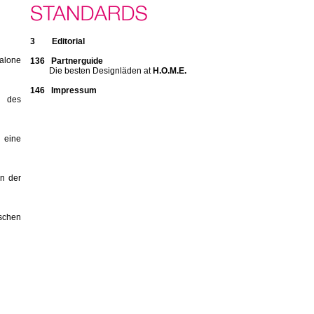
3 Editorial
Salone
136 Partnerguide
Die besten Designläden at
H.O.M.E.
146 Impressum
m des
eine
en der
ischen