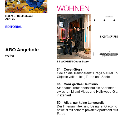
H.O.M.E. Deutschland
April 26
EDITORIAL
ABO Angebote
weiter
34 WOHNEN Cover-Story
34 Cover-Story
Ode an die Transparenz: Draga & Aurel un
Objekte voller Licht, Farbe und Seele
44 Ganz großes Heimkino
Stephanie Thatenhorst hat ein Apartment
zwischen Miami-Vibes und Hollywood-Gl
inszeniert
50 Alles, nur keine Langeweile
Der Innenarchitekt und Designer Giacomo T
beweist mit seinem privaten Apartment Mut
Farbe