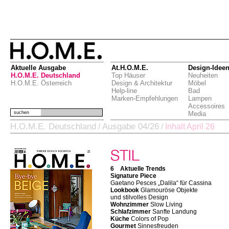
Aktuelle Ausgabe
At.H.O.M.E.
Design-Idee
H.O.M.E. Deutschland
Top Häuser
Neuheiten
H.O.M.E. Österreich
Design & Architektur
Möbel
Help-line
Bad
Marken-Empfehlungen
Lampen
Accessoires
suchen
Media
H.O.M.E. Deutschland
Ausgabe 04/26
/
/
Inhalt April 26
6 Aktuelle Trends
Signature Piece
Gaetano Pesces „Dalila“ für Cassina
Lookbook
Glamouröse Objekte
und stilvolles Design
Wohnzimmer
Slow Living
Schlafzimmer
Sanfte Landung
Küche
Colors of Pop
Gourmet
Sinnesfreuden