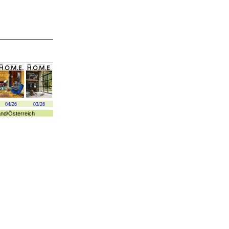
04/26
03/26
and
/
Österreich