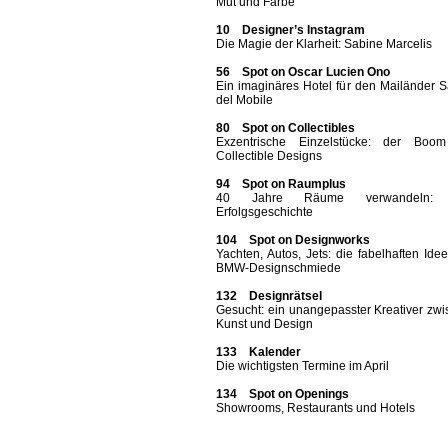
Mut und Farbe
10 Designer’s Instagram
Die Magie der Klarheit: Sabine Marcelis
56 Spot on Oscar Lucien Ono
Ein imaginäres Hotel für den Mailänder 
del Mobile
80 Spot on Collectibles
Exzentrische Einzelstücke: der Boo
Collectible Designs
94 Spot on Raumplus
40 Jahre Räume verwandeln: 
Erfolgsgeschichte
104 Spot on Designworks
Yachten, Autos, Jets: die fabelhaften Ide
BMW-Designschmiede
132 Designrätsel
Gesucht: ein unangepasster Kreativer zw
Kunst und Design
133 Kalender
Die wichtigsten Termine im April
134 Spot on Openings
Showrooms, Restaurants und Hotels