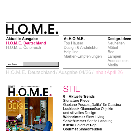
Aktuelle Ausgabe
At.H.O.M.E.
Design-Idee
H.O.M.E. Deutschland
Top Häuser
Neuheiten
H.O.M.E. Österreich
Design & Architektur
Möbel
Help-line
Bad
Marken-Empfehlungen
Lampen
Accessoires
suchen
Media
H.O.M.E. Deutschland
Ausgabe 04/26
/
/
Inhalt April 26
6 Aktuelle Trends
Signature Piece
Gaetano Pesces „Dalila“ für Cassina
Lookbook
Glamouröse Objekte
und stilvolles Design
Wohnzimmer
Slow Living
Schlafzimmer
Sanfte Landung
Küche
Colors of Pop
Gourmet
Sinnesfreuden