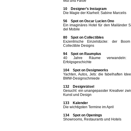
Mut und Farbe
10 Designer’s Instagram
Die Magie der Klarheit: Sabine Marcelis
56 Spot on Oscar Lucien Ono
Ein imaginäres Hotel für den Mailänder 
del Mobile
80 Spot on Collectibles
Exzentrische Einzelstücke: der Boo
Collectible Designs
94 Spot on Raumplus
40 Jahre Räume verwandeln: 
Erfolgsgeschichte
104 Spot on Designworks
Yachten, Autos, Jets: die fabelhaften Ide
BMW-Designschmiede
132 Designrätsel
Gesucht: ein unangepasster Kreativer zw
Kunst und Design
133 Kalender
Die wichtigsten Termine im April
134 Spot on Openings
Showrooms, Restaurants und Hotels